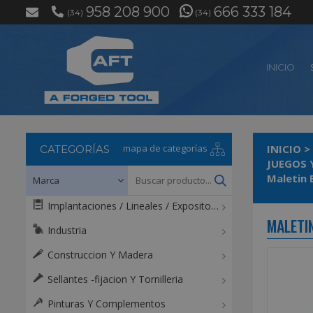
958 208 900
666 333 184
(34)
(34)
INICIO
mapa de categorías
INICIO
>
CATEGORÍAS
JUEGOS 
Implantaciones / Lineales / Expositores / Mostradores
MALETI
Industria
Construccion Y Madera
Sellantes -fijacion Y Tornilleria
Pinturas Y Complementos