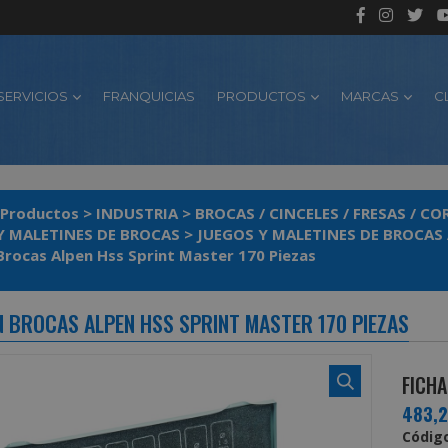
SERVICIOS
FRANQUICIAS
PRODUCTOS
MARCAS
C
Productos
>
INDUSTRIA
>
BROCAS / CINCELES / FRESAS / C
Y MALETINES DE BROCAS
>
JUEGOS Y MALETINES DE BROCAS
Maletin Brocas Alpen Hss Sprint Master 170 Piezas
N BROCAS ALPEN HSS SPRINT MASTER 170 PIEZAS
FICHA
483,
Código