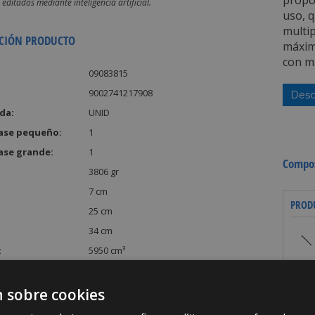
propo
editados mediante inteligencia artificial.
uso, 
multip
CIÓN PRODUCTO
máxima
con ma
09083815
9002741217908
Desc
da:
UNID
ase pequeño:
1
ase grande:
1
Compos
3806 gr
7 cm
PROD
25 cm
34 cm
:
5950 cm³
 sobre cookies