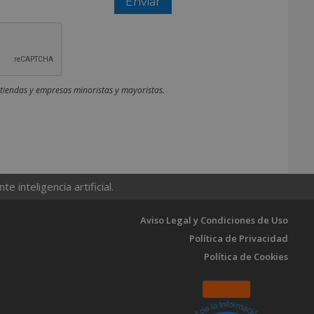
BROCA ALPEN HSS SPRINT MASTER 9,00 MM.
5
CÓD.:
09085655
BROCA ALPEN HSS SPRINT MASTER 9,50 MM.
5
CÓD.:
09085665
 tiendas y empresas minoristas y mayoristas.
BROCA ALPEN HSS SPRINT MASTER 10,00
MM.
5
CÓD.:
09085675
 inteligencia artificial.
Aviso Legal y Condiciones de Uso
Política de Privacidad
Política de Cookies