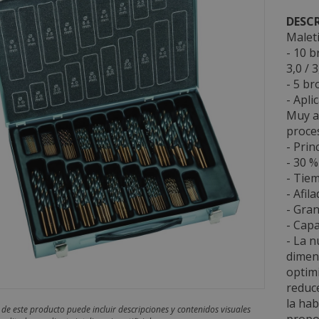
DESCR
Maleti
- 10 b
3,0 / 3
- 5 br
- Apli
Muy a
proce
- Prin
- 30 %
- Tiem
- Afil
- Gran
- Capa
- La 
dimens
optimi
reduce
la hab
 de este producto puede incluir descripciones y contenidos visuales