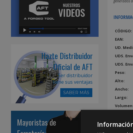
generados o 
INFORMA
CÓDIGO:
EAN:
UD. Medi
Hazte Distribuidor
UDS. Env
Oficial de AFT
UDS. Env
Peso:
Ser distribuidor
Alto:
tiene sus ventajas
Ancho:
SABER MÁS
Largo:
Volumen
Mayoristas de
Información