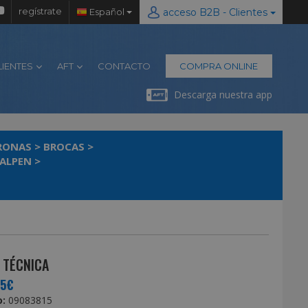
regístrate
Español
acceso B2B - Clientes
LIENTES
AFT
CONTACTO
COMPRA ONLINE
Descarga nuestra app
ORONAS
>
BROCAS
>
 ALPEN
>
 TÉCNICA
25€
:
09083815