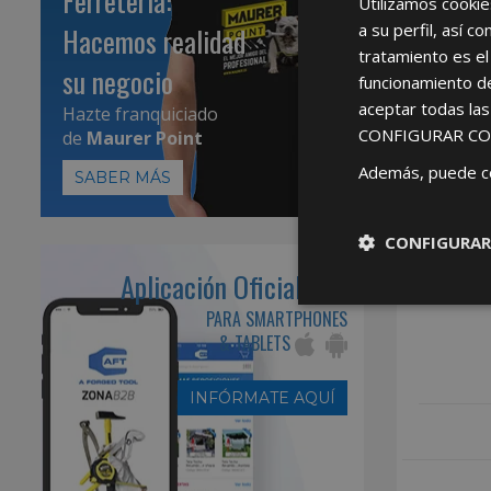
Ferretería:
Utilizamos cookie
a su perfil, así 
Hacemos realidad
tratamiento es el
su negocio
funcionamiento d
aceptar todas la
Hazte franquiciado
CONFIGURAR CO
de
Maurer Point
Además, puede c
SABER MÁS
CONFIGURAR
Aplicación Oficial AFT
PARA SMARTPHONES
& TABLETS
INFÓRMATE AQUÍ