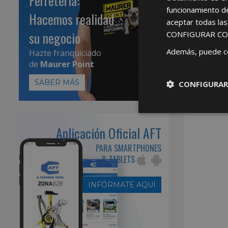
Ferretería:
funcionamiento d
Hacemos realidad
aceptar todas la
su negocio
CONFIGURAR CO
Además, puede c
Hazte franquiciado
de
Maurer Point
SABER MÁS
CONFIGURAR
Aplicación Oficial AFT
PARA SMARTPHONES
& TABLETS
INFÓRMATE AQUÍ