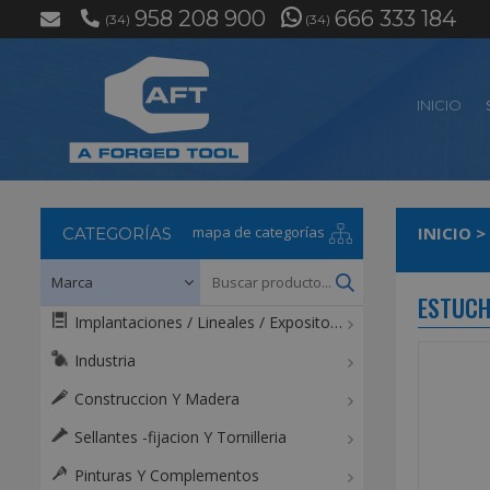
958 208 900
666 333 184
(34)
(34)
INICIO
mapa de categorías
INICIO
>
CATEGORÍAS
ESTUCH
Implantaciones / Lineales / Expositores / Mostradores
Industria
Construccion Y Madera
Sellantes -fijacion Y Tornilleria
Pinturas Y Complementos