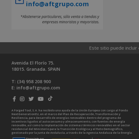
info@aftgrupo.com
*Abstenerse particulares, sólo venta a tiendas y
empresas minoristas y mayoristas.
Este sitio puede incluir
Avenida El Florío 75.
18015. Granada. SPAIN
T: (34)
958 208 900
E:
info@aftgrupo.com
A Forged Tool, S.A. ha recibido una ayuda de la Unión Europea con cargo al Fondo
NextGenerationEU, en el marco del Plan de Recuperación, Transformación y
Resiliencia, para Desarrollo de energías renovables dentro del programa de
incentivos ligados al autoconsumo y almacenamiento, con fuentes de energía
renovable, así como la implantación de sistemas térmicos renovables en el sector
residencial del Ministerio para la Transición Ecológica y el Reto Demográfico,
gestionado por la Junta de Andalucía, a través de la Agencia Andaluza de la Energía.