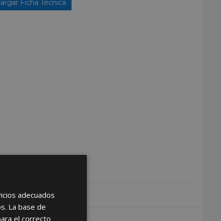
argar Ficha Técnica
rvicios adecuados
os. La base de
para el correcto