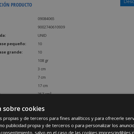
Desc
CIÓN PRODUCTO
09084065
9002740610939
da:
UNID
ase pequeño:
10
ase grande:
10
108 gr
3 cm
7 cm
17 cm
:
357 cm³
 sobre cookies
s propias y de terceros para fines analíticos y para ofrecerle se
como publicidad propia y de terceros o para personalizar los anunci
 consentimiento, salvo en el caso de las cookies imprescindibles 