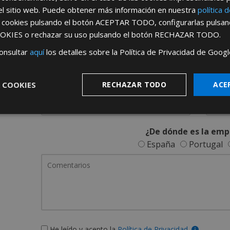
REGÍSTRATE PARA HACERTE 
el sitio web. Puede obtener más información en nuestra
política 
s cookies pulsando el botón
ACEPTAR TODO
, configurarlas pulsa
Desde
aquí
podrá ver todas las ventaj
OKIES
o rechazar su uso pulsando el botón
RECHAZAR TODO
.
Rellene este formulario y nos pondremos en contacto c
onsultar
aquí
los detalles sobre la Política de Privacidad de Googl
 COOKIES
RECHAZAR TODO
ACE
¿De dónde es la emp
España
Portugal
He leído y acepto la
Política de Privacidad