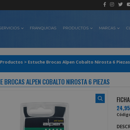
SERVICIOS
FRANQUICIAS
PRODUCTOS
MARCAS
C
Productos
>
Estuche Brocas Alpen Cobalto Nirosta 6 Piezas
E BROCAS ALPEN COBALTO NIROSTA 6 PIEZAS
FICHA
24,9
Código
DESCR