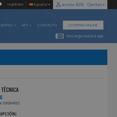
regístrate
Español
acceso B2B - Clientes
LIENTES
AFT
CONTACTO
COMPRA ONLINE
Descarga nuestra app
 TÉCNICA
5€
:
09084065
IPCIÓN: