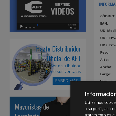
INFORMA
CÓDIGO:
EAN:
UD. Medi
UDS. Env
UDS. Env
Hazte Distribuidor
Peso:
Oficial de AFT
Alto:
Ser distribuidor
Ancho:
tiene sus ventajas
Largo:
SABER MÁS
Volumen
Información
Utilizamos cookie
Mayoristas de
a su perfil, así 
tratamiento es el