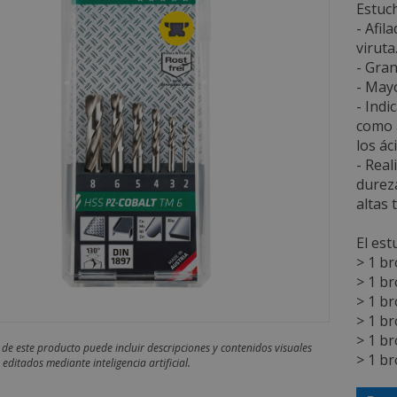
Estuch
- Afil
viruta
- Gran
- Mayo
- Indi
como a
los ác
- Real
dureza
altas 
El est
> 1 br
> 1 br
> 1 br
> 1 br
> 1 br
 de este producto puede incluir descripciones y contenidos visuales
> 1 br
editados mediante inteligencia artificial.