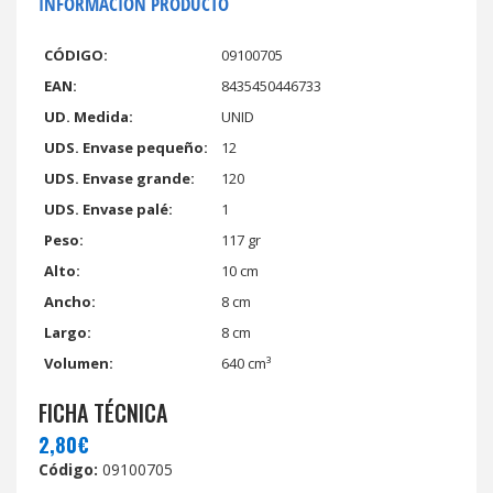
INFORMACIÓN PRODUCTO
CÓDIGO:
09100705
EAN:
8435450446733
UD. Medida:
UNID
UDS. Envase pequeño:
12
UDS. Envase grande:
120
UDS. Envase palé:
1
Peso:
117 gr
Alto:
10 cm
Ancho:
8 cm
Largo:
8 cm
Volumen:
640 cm³
FICHA TÉCNICA
2,80€
Código:
09100705