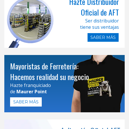
Hazte Distribuidor
Oficial de AFT
Ser distribuidor
tiene sus ventajas
SABER MÁS
Mayoristas de Ferretería:
Hacemos realidad su negocio
Hazte franquiciado
de
Maurer Point
SABER MÁS