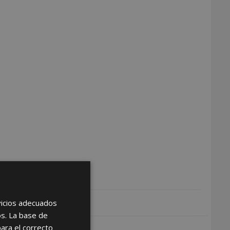
rvicios adecuados
os. La base de
para el correcto