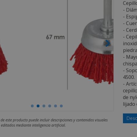
Cepill
- Diá
- Espi
- Cuer
- Cerd
- Cepi
inoxid
piedra
- Mayo
chispa
- Sopo
4500.
- Artí
cepill
de nyl
lijado
Desc
 de este producto puede incluir descripciones y contenidos visuales
editados mediante inteligencia artificial.