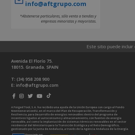
info@aftgrupo.com
*Abstenerse particulares, sólo venta a tiendas y
empresas minoristas y mayoristas.
Este sitio puede incluir
Avenida El Florío 75.
18015. Granada. SPAIN
T: (34)
958 208 900
E:
info@aftgrupo.com
A Forged Tool, S.A. ha recibido una ayuda de la Unión Europea con cargo al Fondo
NextGenerationEU, en el marco del Plan de Recuperación, Transformación y
Resiliencia, para Desarrollo de energías renovables dentro del programa de
incentivos ligados al autoconsumo y almacenamiento, con fuentes de energía
renovable, así como la implantación de sistemas térmicos renovables en el sector
residencial del Ministerio para la Transición Ecológica y el Reto Demográfico,
gestionado por la Junta de Andalucía, a través de la Agencia Andaluza de la Energía.