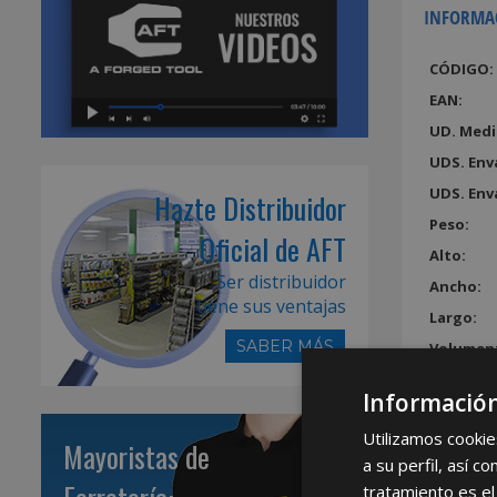
INFORMA
CÓDIGO:
EAN:
UD. Medi
UDS. Env
UDS. Env
Hazte Distribuidor
Peso:
Oficial de AFT
Alto:
Ser distribuidor
Ancho:
tiene sus ventajas
Largo:
SABER MÁS
Volumen
Información
Utilizamos cookie
Mayoristas de
a su perfil, así 
tratamiento es el