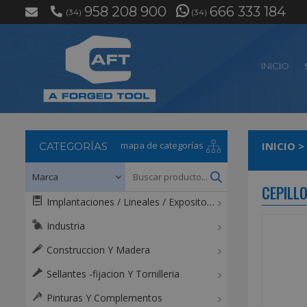
958 208 900
666 333 184
(34)
(34)
INICIO
mapa de categorías
INICIO
>
CATEGORÍAS
CEPILLO
Implantaciones / Lineales / Expositores / Mostradores
Industria
Construccion Y Madera
Sellantes -fijacion Y Tornilleria
Pinturas Y Complementos