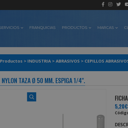
SERVICIOS
FRANQUICIAS
PRODUCTOS
MARCAS
C
Productos
>
INDUSTRIA
>
ABRASIVOS
>
CEPILLOS ABRASIVO
 NYLON TAZA Ø 50 MM. ESPIGA 1/4".
FICHA
5,20€
Código
DESCR