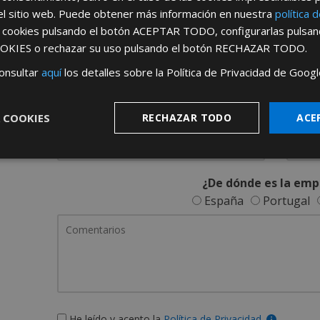
REGÍSTRATE PARA HACERTE 
el sitio web. Puede obtener más información en nuestra
política 
s cookies pulsando el botón
ACEPTAR TODO
, configurarlas pulsa
Desde
aquí
podrá ver todas las ventaj
OKIES
o rechazar su uso pulsando el botón
RECHAZAR TODO
.
Rellene este formulario y nos pondremos en contacto c
onsultar
aquí
los detalles sobre la Política de Privacidad de Googl
 COOKIES
RECHAZAR TODO
ACE
¿De dónde es la emp
España
Portugal
He leído y acepto la
Política de Privacidad