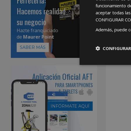
Ferretería:
funcionamiento d
Hacemos realidad
aceptar todas la
su negocio
CONFIGURAR CO
Además, puede c
Hazte franquiciado
de
Maurer Point
SABER MÁS
CONFIGURAR
Aplicación Oficial AFT
PARA SMARTPHONES
& TABLETS
INFÓRMATE AQUÍ