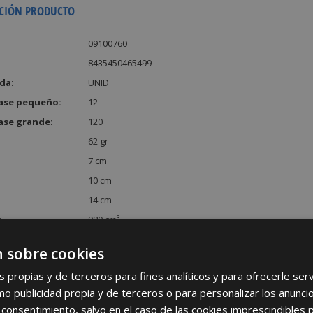
CIÓN PRODUCTO
09100760
8435450465499
da:
UNID
ase pequeño:
12
ase grande:
120
62 gr
7 cm
10 cm
14 cm
:
980 cm³
 sobre cookies
s propias y de terceros para fines analíticos y para ofrecerle se
como publicidad propia y de terceros o para personalizar los anunci
 consentimiento, salvo en el caso de las cookies imprescindibles 