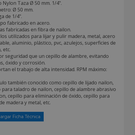
o Nylon Taza Ø 50 mm. 1/4".
metro: Ø 50 mm.
ga de 1/4".
po fabricado en acero.
as fabricadas en fibra de nailon.
llos utilizados para lijar y pulir madera, metal, acero
able, aluminio, plástico, pvc, azulejos, superficies de
, etc.
r seguridad que un cepillo de alambre, evitando
s, óxido y corrosión.
rtan el trabajo de alta intensidad. RPM máximo:
culo también conocido como cepillo de lijado nailon,
o para taladro de nailon, cepillo de alambre abrasivo
on, cepillo para eliminación de óxido, cepillo para
 de madera y metal, etc.
argar Ficha Técnica