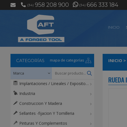
958 208 900
666 333 184
(34)
(34)
INICIO
mapa de categorías
INICIO
>
CATEGORÍAS
RUEDA 
Implantaciones / Lineales / Expositores / Mostradores
Industria
Construccion Y Madera
Sellantes -fijacion Y Tornilleria
Pinturas Y Complementos