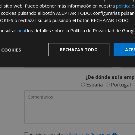
REGÍSTRATE PARA HACERTE 
el sitio web. Puede obtener más información en nuestra
política 
s cookies pulsando el botón
ACEPTAR TODO
, configurarlas pulsa
Desde
aquí
podrá ver todas las ventaj
OKIES
o rechazar su uso pulsando el botón
RECHAZAR TODO
.
Rellene este formulario y nos pondremos en contacto c
onsultar
aquí
los detalles sobre la Política de Privacidad de Googl
 COOKIES
RECHAZAR TODO
ACE
¿De dónde es la emp
España
Portugal
He leído y acepto la
Política de Privacidad