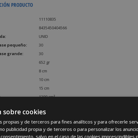
CIÓN PRODUCTO
11110835
8435450404566
da:
UNID
ase pequeño:
30
ase grande:
30
652 gr
8 cm
10 cm
15 cm
:
1200 cm³
 sobre cookies
s propias y de terceros para fines analíticos y para ofrecerle se
como publicidad propia y de terceros o para personalizar los anunci
 consentimiento, salvo en el caso de las cookies imprescindibles 