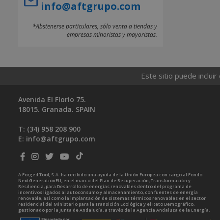
info@aftgrupo.com
*Abstenerse particulares, sólo venta a tiendas y
empresas minoristas y mayoristas.
Este sitio puede incluir
Avenida El Florío 75.
18015. Granada. SPAIN
T: (34)
958 208 900
E:
info@aftgrupo.com
A Forged Tool, S.A. ha recibido una ayuda de la Unión Europea con cargo al Fondo
NextGenerationEU, en el marco del Plan de Recuperación, Transformación y
Resiliencia, para Desarrollo de energías renovables dentro del programa de
incentivos ligados al autoconsumo y almacenamiento, con fuentes de energía
renovable, así como la implantación de sistemas térmicos renovables en el sector
residencial del Ministerio para la Transición Ecológica y el Reto Demográfico,
gestionado por la Junta de Andalucía, a través de la Agencia Andaluza de la Energía.