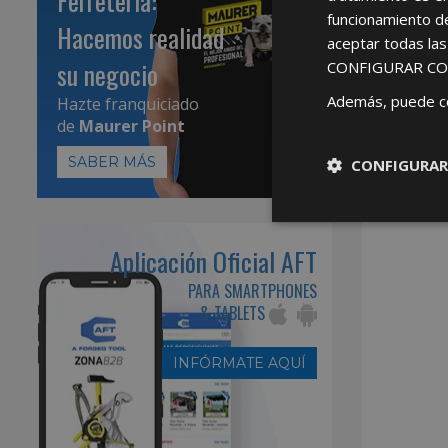
Ferretería:
funcionamiento d
Hacemos realidad
aceptar todas la
su negocio
CONFIGURAR CO
Además, puede c
Hazte franquiciado
de
Maurer Point
SABER MÁS
CONFIGURAR
Aplicación Oficial AFT
PARA SMARTPHONES
& TABLETS
INFÓRMATE AQUÍ