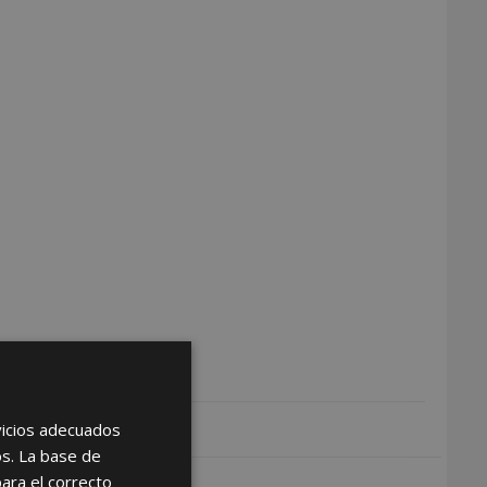
rvicios adecuados
os. La base de
para el correcto