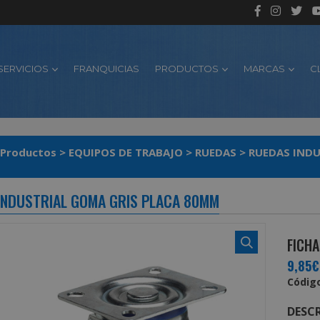
SERVICIOS
FRANQUICIAS
PRODUCTOS
MARCAS
C
Productos
>
EQUIPOS DE TRABAJO
>
RUEDAS
>
RUEDAS INDU
INDUSTRIAL GOMA GRIS PLACA 80MM
FICHA
9,85€
Código
DESCR