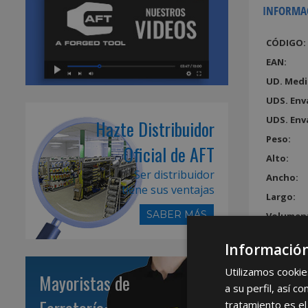
INFORMA
CÓDIGO:
EAN:
UD. Medi
UDS. Env
UDS. Env
Hazte Distribuidor
Peso:
Oficial de AFT
Alto:
Ser distribuidor
Ancho:
tiene sus ventajas
Largo:
SABER MÁS
Volumen
Información
Utilizamos cookie
Mayoristas de
a su perfil, así 
tratamiento es el