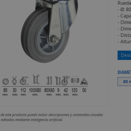
Rueda
- Ø: 8
- Capa
- Dim
- Dime
- Dist
- Altu
Desc
DIAME
80 
 de este producto puede incluir descripciones y contenidos visuales
editados mediante inteligencia artificial.