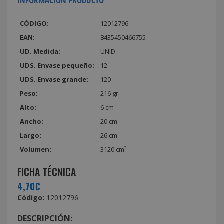
INFORMACIÓN PRODUCTO
CÓDIGO:
12012796
EAN:
8435450466755
UD. Medida:
UNID
UDS. Envase pequeño:
12
UDS. Envase grande:
120
Peso:
216 gr
Alto:
6 cm
Ancho:
20 cm
Largo:
26 cm
Volumen:
3120 cm³
FICHA TÉCNICA
4,70€
Código:
12012796
DESCRIPCIÓN: