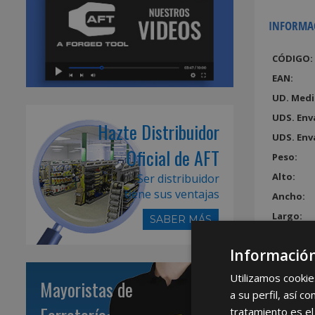
INFORMA
CÓDIGO:
EAN:
UD. Medi
UDS. Env
Hazte Distribuidor
UDS. Env
Oficial de AFT
Peso:
Alto:
Ser distribuidor
tiene sus ventajas
Ancho:
Largo:
SABER MÁS
Volumen
Información
Utilizamos cookie
Mayoristas de
a su perfil, así 
tratamiento es el