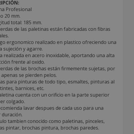
IPCIÓN:
na Profesional
ho 20 mm.
itud total: 185 mm.
cerdas de las paletinas están fabricadas con fibras
les.
go ergonomico realizado en plastico ofreciendo una
 sujeción y agarre.
la realizada en acero inoxidable, aportando una alta
ción frente al oxido.
cerdas de las brochas están firmemente sujetas, por
 apenas se pierden pelos.
das para pinturas de todo tipo, esmaltes, pinturas al
tintes, barnices, etc.
aletina cuenta con un orificio en la parte superior
er colgado.
recomienda lavar despues de cada uso para una
 duración.
culo tambien conocido como paletinas, pinceles,
s pintar, brochas pintura, brochas paredes.