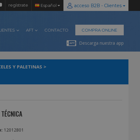
regístrate
Español
acceso B2B - Clientes
LIENTES
AFT
CONTACTO
COMPRA ONLINE
Descarga nuestra app
CELES Y PALETINAS
>
 TÉCNICA
:
12012801