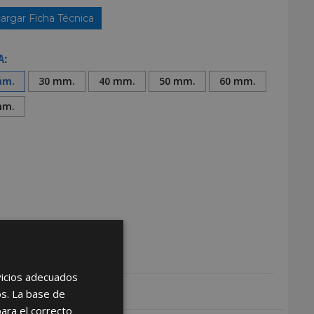
argar Ficha Técnica
A:
mm.
30 mm.
40 mm.
50 mm.
60 mm.
mm.
rvicios adecuados
os. La base de
para el correcto