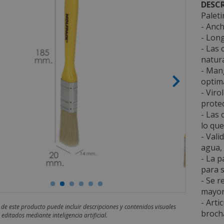
DESCR
Paleti
- Anc
- Long
- Las 
natura
- Man
optima
- Viro
protec
- Las 
lo que
- Vali
agua, 
- La p
para s
- Se 
mayor
- Arti
 de este producto puede incluir descripciones y contenidos visuales
brocha
editados mediante inteligencia artificial.