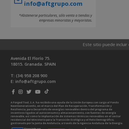
info@aftgrupo.com
*Abstenerse particulares, sólo venta a tiendas y
empresas minoristas y mayoristas.
Este sitio puede incluir
Avenida El Florío 75.
18015. Granada. SPAIN
T: (34)
958 208 900
E:
info@aftgrupo.com
A Forged Tool, S.A. ha recibido una ayuda de la Unión Europea con cargo al Fondo
NextGenerationEU, en el marco del Plan de Recuperación, Transformación y
Resiliencia, para Desarrollo de energías renovables dentro del programa de
incentivos ligados al autoconsumo y almacenamiento, con fuentes de energía
renovable, así como la implantación de sistemas térmicos renovables en el sector
residencial del Ministerio para la Transición Ecológica y el Reto Demográfico,
gestionado por la Junta de Andalucía, a través de la Agencia Andaluza de la Energía.