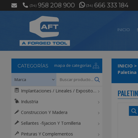
958 208 900
666 333 184
(34)
(34)
INICIO
mapa de categorías
INICIO
>
CATEGORÍAS
Paletina
Implantaciones / Lineales / Expositores / Mostradores
PALETI
Industria
Construccion Y Madera
Sellantes -fijacion Y Tornilleria
Pinturas Y Complementos