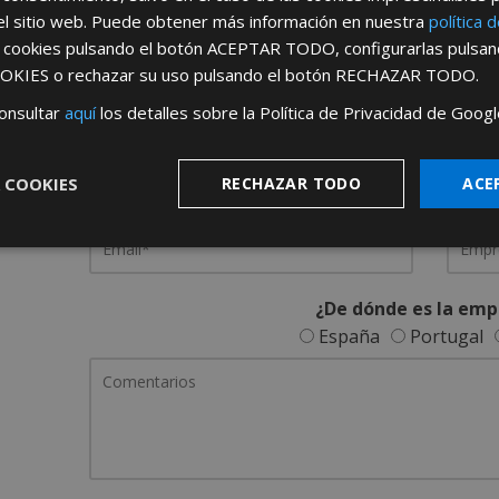
el sitio web. Puede obtener más información en nuestra
política 
REGÍSTRATE PARA HACERTE 
s cookies pulsando el botón
ACEPTAR TODO
, configurarlas pulsa
OKIES
o rechazar su uso pulsando el botón
RECHAZAR TODO
.
Desde
aquí
podrá ver todas las ventaj
onsultar
aquí
los detalles sobre la Política de Privacidad de Googl
Rellene este formulario y nos pondremos en contacto c
 COOKIES
RECHAZAR TODO
ACE
¿De dónde es la emp
España
Portugal