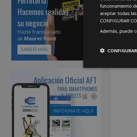
Ferretería:
funcionamiento d
Hacemos realidad
aceptar todas la
su negocio
CONFIGURAR CO
Además, puede c
Hazte franquiciado
de
Maurer Point
SABER MÁS
CONFIGURAR
Aplicación Oficial AFT
PARA SMARTPHONES
& TABLETS
INFÓRMATE AQUÍ