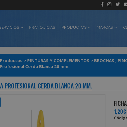
SERVICIOS
FRANQUICIAS
PRODUCTOS
MARCAS
C
Productos
>
PINTURAS Y COMPLEMENTOS
>
BROCHAS , PIN
 Profesional Cerda Blanca 20 mm.
NA PROFESIONAL CERDA BLANCA 20 MM.
FICHA
1,20€
Código