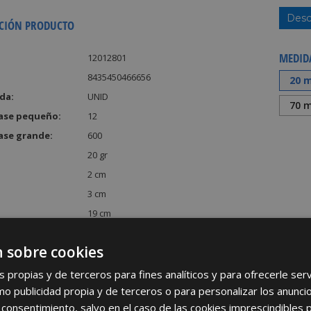
Desc
CIÓN PRODUCTO
MEDID
12012801
8435450466656
20 
da:
UNID
70 
ase pequeño:
12
ase grande:
600
20 gr
2 cm
3 cm
19 cm
:
114 cm³
 sobre cookies
s propias y de terceros para fines analíticos y para ofrecerle se
como publicidad propia y de terceros o para personalizar los anunci
 consentimiento, salvo en el caso de las cookies imprescindibles 