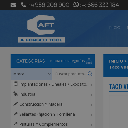
958 208 900
666 333 184
(34)
(34)
INICIO
mapa de categorías
INICIO
>
CATEGORÍAS
Implantaciones / Lineales / Expositores / Mostradores
TACO VU
Industria
Construccion Y Madera
Sellantes -fijacion Y Tornilleria
Pinturas Y Complementos