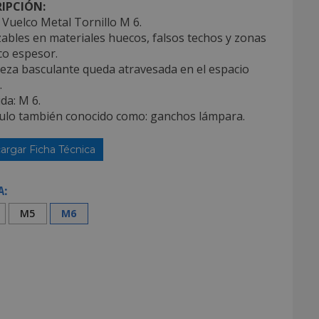
IPCIÓN:
Vuelco Metal Tornillo M 6.
izables en materiales huecos, falsos techos y zonas
co espesor.
ieza basculante queda atravesada en el espacio
.
da: M 6.
ículo también conocido como: ganchos lámpara.
argar Ficha Técnica
A:
M5
M6