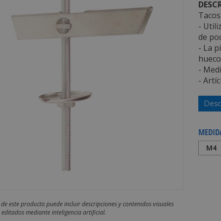
DESCR
Tacos 
- Util
de po
- La p
hueco
- Medi
- Art
Desc
MEDID
M4
 de este producto puede incluir descripciones y contenidos visuales
editados mediante inteligencia artificial.