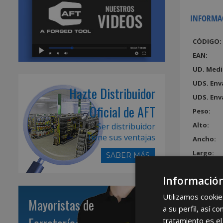
INFORMA
CÓDIGO:
EAN:
UD. Medi
UDS. Env
Hazte Distribuidor
UDS. Env
Oficial de AFT
Peso:
Alto:
Ser distribuidor
tiene sus ventajas
Ancho:
Largo:
SABER MÁS
Volumen
Información
Utilizamos cookie
Mayoristas de
a su perfil, así 
tratamiento es el