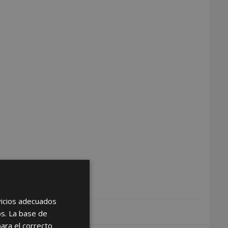
rvicios adecuados
os. La base de
para el correcto