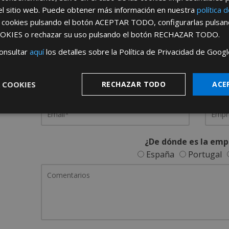
el sitio web. Puede obtener más información en nuestra
política 
REGÍSTRATE PARA HACERTE 
s cookies pulsando el botón
ACEPTAR TODO
, configurarlas pulsa
OKIES
o rechazar su uso pulsando el botón
RECHAZAR TODO
.
Desde
aquí
podrá ver todas las ventaj
onsultar
aquí
los detalles sobre la Política de Privacidad de Googl
Rellene este formulario y nos pondremos en contacto c
 COOKIES
RECHAZAR TODO
ACE
¿De dónde es la emp
España
Portugal