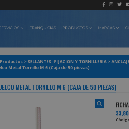
SERVICIOS
FRANQUICIAS
PRODUCTOS
MARCAS
C
Productos
>
SELLANTES -FIJACION Y TORNILLERIA
>
ANCLAJE
Taco Vuelco Metal Tornillo M 6 (Caja de 50 piezas)
ELCO METAL TORNILLO M 6 (CAJA DE 50 PIEZAS)
FICHA
33,8
Código