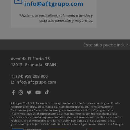
info@aftgrupo.com
*Abstenerse particulares, sólo venta a tiendas y
empresas minoristas y mayoristas.
Este sitio puede incluir
Avenida El Florío 75.
18015. Granada. SPAIN
T: (34)
958 208 900
E:
info@aftgrupo.com
A Forged Tool, S.A. ha recibido una ayuda de la Unión Europea con cargo al Fondo
NextGenerationEU, en el marco del Plan de Recuperación, Transformación y
Resiliencia, para Desarrollo de energías renovables dentro del programa de
incentivos ligados al autoconsumo y almacenamiento, con fuentes de energía
renovable, así como la implantación de sistemas térmicos renovables en el sector
residencial del Ministerio para la Transición Ecológica y el Reto Demográfico,
gestionado por la Junta de Andalucía, a través de la Agencia Andaluza de la Energía.