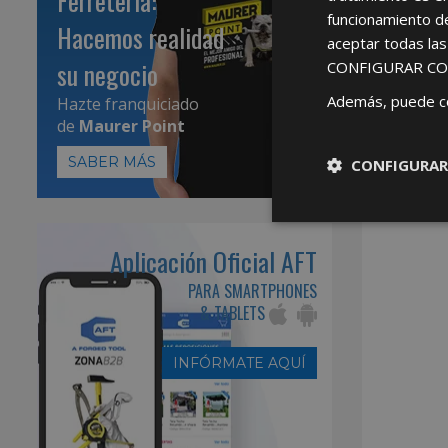
Ferretería:
funcionamiento d
Hacemos realidad
aceptar todas la
su negocio
CONFIGURAR CO
Además, puede c
Hazte franquiciado
de
Maurer Point
SABER MÁS
CONFIGURAR
Aplicación Oficial AFT
PARA SMARTPHONES
& TABLETS
INFÓRMATE AQUÍ