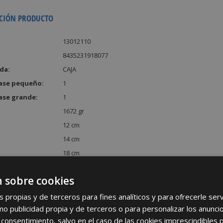
CIÓN PRODUCTO
13012110
8435231918077
da:
CAJA
ase pequeño:
1
ase grande:
1
1672 gr
12 cm
14 cm
18 cm
:
3024 cm³
 sobre cookies
s propias y de terceros para fines analíticos y para ofrecerle se
como publicidad propia y de terceros o para personalizar los anunci
 consentimiento, salvo en el caso de las cookies imprescindibles 