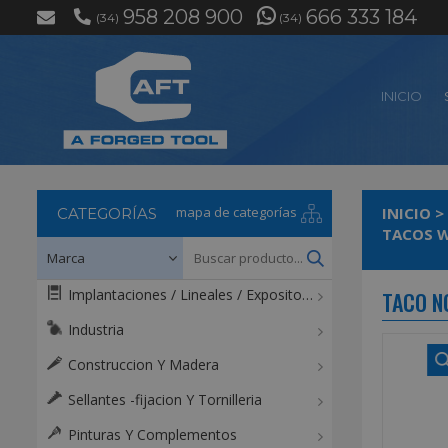
958 208 900
666 333 184
(34)
(34)
INICIO
mapa de categorías
INICIO
>
CATEGORÍAS
TACOS 
Implantaciones / Lineales / Expositores / Mostradores
TACO NC
Industria
Construccion Y Madera
Sellantes -fijacion Y Tornilleria
Pinturas Y Complementos