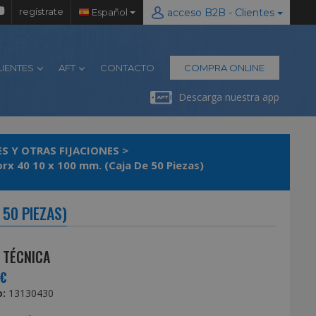
regístrate
Español
acceso B2B - Clientes
LIENTES
AFT
CONTACTO
COMPRA ONLINE
Descarga nuestra app
S Y OTRAS FIJACIONES
>
x 40 10 x 100 mm. (Caja De 50 Piezas)
 50 PIEZAS)
 TÉCNICA
5€
:
13130430