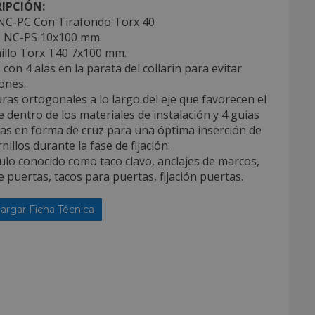
IPCIÓN:
NC-PC Con Tirafondo Torx 40
o NC-PS 10x100 mm.
nillo Torx T40 7x100 mm.
 con 4 alas en la parata del collarin para evitar
ones.
ras ortogonales a lo largo del eje que favorecen el
e dentro de los materiales de instalación y 4 guías
as en forma de cruz para una óptima inserción de
rnillos durante la fase de fijación.
culo conocido como taco clavo, anclajes de marcos,
e puertas, tacos para puertas, fijación puertas.
argar Ficha Técnica