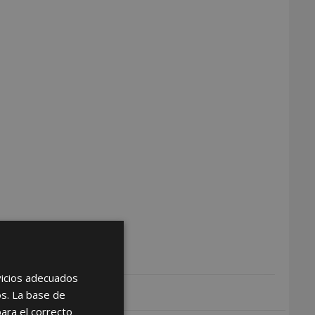
rvicios adecuados
os. La base de
para el correcto