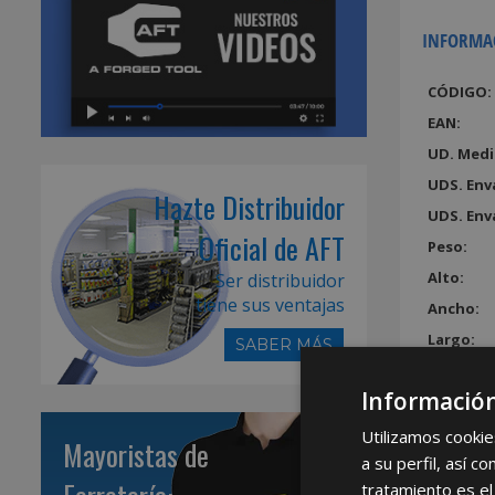
INFORMA
CÓDIGO:
EAN:
UD. Medi
UDS. Env
Hazte Distribuidor
UDS. Env
Oficial de AFT
Peso:
Alto:
Ser distribuidor
tiene sus ventajas
Ancho:
Largo:
SABER MÁS
Volumen
Información
Utilizamos cookie
Mayoristas de
a su perfil, así 
tratamiento es el