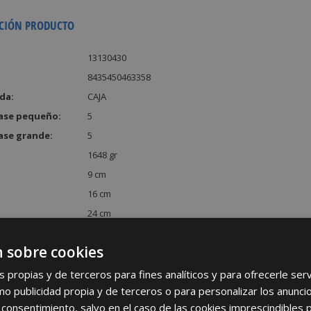
CIÓN PRODUCTO
13130430
8435450463358
da:
CAJA
ase pequeño:
5
ase grande:
5
1648 gr
9 cm
16 cm
24 cm
:
3456 cm³
 sobre cookies
s propias y de terceros para fines analíticos y para ofrecerle se
como publicidad propia y de terceros o para personalizar los anunci
 consentimiento, salvo en el caso de las cookies imprescindibles 