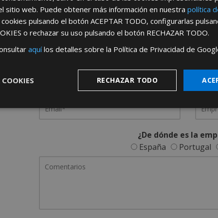
el sitio web. Puede obtener más información en nuestra
política 
REGÍSTRATE PARA HACERTE 
s cookies pulsando el botón
ACEPTAR TODO
, configurarlas pulsa
OKIES
o rechazar su uso pulsando el botón
RECHAZAR TODO
.
Desde
aquí
podrá ver todas las ventaj
onsultar
aquí
los detalles sobre la Política de Privacidad de Googl
Rellene este formulario y nos pondremos en contacto c
 COOKIES
RECHAZAR TODO
ACE
¿De dónde es la emp
España
Portugal