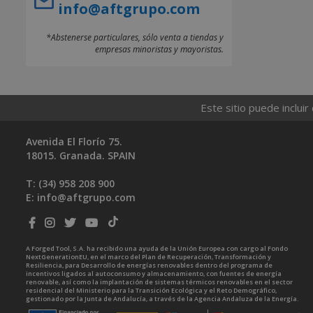
info@aftgrupo.com
*Abstenerse particulares, sólo venta a tiendas y
empresas minoristas y mayoristas.
Este sitio puede incluir
Avenida El Florío 75.
18015. Granada. SPAIN
T: (34)
958 208 900
E:
info@aftgrupo.com
A Forged Tool, S.A. ha recibido una ayuda de la Unión Europea con cargo al Fondo
NextGenerationEU, en el marco del Plan de Recuperación, Transformación y
Resiliencia, para Desarrollo de energías renovables dentro del programa de
incentivos ligados al autoconsumo y almacenamiento, con fuentes de energía
renovable, así como la implantación de sistemas térmicos renovables en el sector
residencial del Ministerio para la Transición Ecológica y el Reto Demográfico,
gestionado por la Junta de Andalucía, a través de la Agencia Andaluza de la Energía.