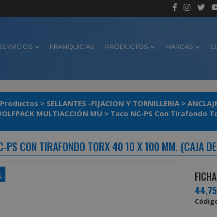
SERVICIOS
FRANQUICIAS
PRODUCTOS
MARCAS
C
Productos
>
SELLANTES -FIJACION Y TORNILLERIA
>
ANCLAJE
WOLFPACK MULTIACCIÓN MU
>
Taco NC-PS Con Tirafondo Tor
-PS CON TIRAFONDO TORX 40 10 X 100 MM. (CAJA DE
FICHA
44,7
Código