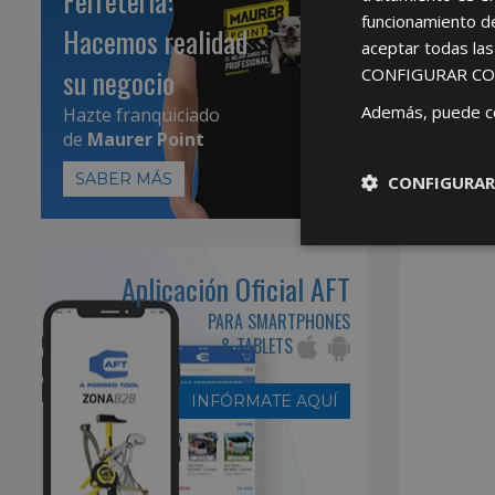
Ferretería:
funcionamiento d
Hacemos realidad
aceptar todas la
su negocio
CONFIGURAR CO
Además, puede c
Hazte franquiciado
de
Maurer Point
SABER MÁS
CONFIGURAR
Aplicación Oficial AFT
PARA SMARTPHONES
& TABLETS
INFÓRMATE AQUÍ