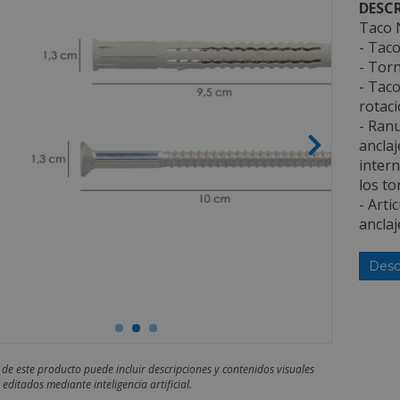
DESCR
Taco 
- Tac
- Tor
- Taco
rotaci
- Ranu
anclaj
intern
los to
- Arti
anclaj
Desc
 de este producto puede incluir descripciones y contenidos visuales
editados mediante inteligencia artificial.