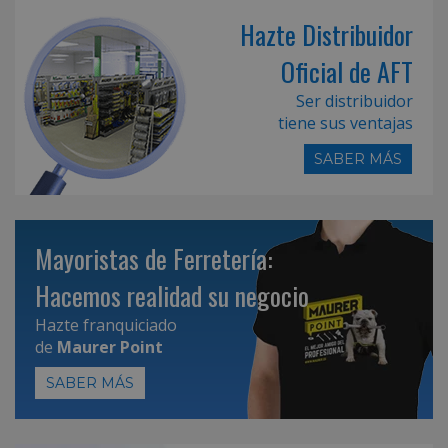
Hazte Distribuidor
Oficial de AFT
Ser distribuidor
tiene sus ventajas
SABER MÁS
Mayoristas de Ferretería:
Hacemos realidad su negocio
Hazte franquiciado
de
Maurer Point
SABER MÁS