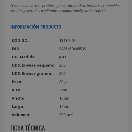
El contenido de este producto puede incluir descripciones y contenidos
visuales generados o editados mediante inteligencia artificial.
INFORMACIÓN PRODUCTO
CÓDIGO:
13136405
EAN:
8435450448539
UD. Medida:
JGO
UDS. Envase pequeño:
200
UDS. Envase grande:
200
Peso:
80 gr
Alto:
2 cm
Ancho:
10 cm
Largo:
14 cm
Volumen:
280 cm³
FICHA TÉCNICA