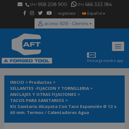
958 208 900
666 333 184
(34)
(34)
regístrate
Español
acceso B2B - Clientes
Desp
naveg
Descarga nuestra app
INICIO
>
Productos
>
SELLANTES -FIJACION Y TORNILLERIA
>
ANCLAJES Y OTRAS FIJACIONES
>
TACOS PARA SANITARIOS
>
Kit Sanitario Alcayata Con Taco Expansión Ø 12 x
60 mm. Termos / Calentadores Agua