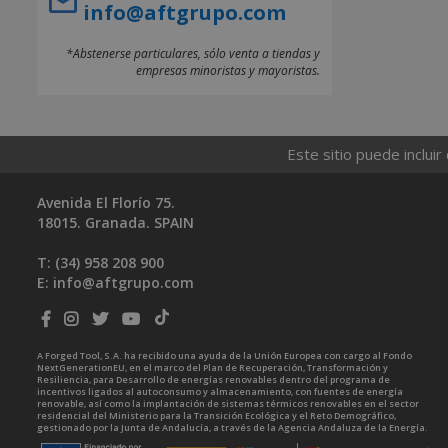
info@aftgrupo.com
*Abstenerse particulares, sólo venta a tiendas y
empresas minoristas y mayoristas.
Este sitio puede incluir
Avenida El Florío 75.
18015. Granada. SPAIN
T: (34)
958 208 900
E:
info@aftgrupo.com
A Forged Tool, S.A. ha recibido una ayuda de la Unión Europea con cargo al Fondo
NextGenerationEU, en el marco del Plan de Recuperación, Transformación y
Resiliencia, para Desarrollo de energías renovables dentro del programa de
incentivos ligados al autoconsumo y almacenamiento, con fuentes de energía
renovable, así como la implantación de sistemas térmicos renovables en el sector
residencial del Ministerio para la Transición Ecológica y el Reto Demográfico,
gestionado por la Junta de Andalucía, a través de la Agencia Andaluza de la Energía.