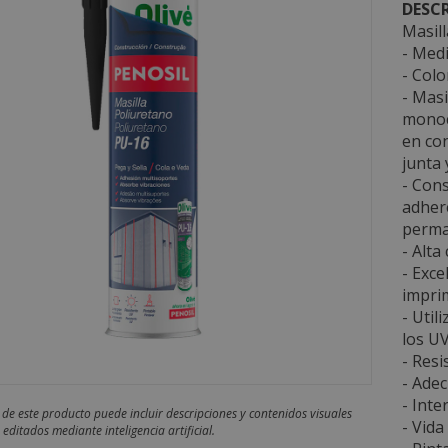
DESCR
Masill
- Medi
- Colo
- Masi
monoc
en co
junta 
- Cons
adhere
perma
- Alta
- Exce
impri
- Util
los UV
- Resi
- Ade
- Inte
 de este producto puede incluir descripciones y contenidos visuales
- Vida
editados mediante inteligencia artificial.