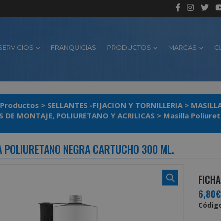
SERVICIOS
FRANQUICIAS
PRODUCTOS
MARCAS
C
Productos
>
SELLANTES -FIJACION Y TORNILLERIA
>
MASILL
S DE MONTAJE, POLIURETANO Y ACRILICAS
>
Masilla Poliure
A POLIURETANO NEGRA CARTUCHO 300 ML.
FICHA
6,80€
Código