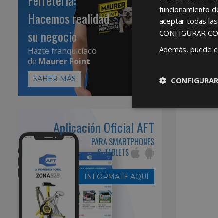
Ferretería:
funcionamiento d
Hacemos realidad
aceptar todas la
su negocio
CONFIGURAR CO
Además, puede c
Hazte franquiciado
de
Maurer Point
SABER MÁS
CONFIGURAR
Aplicación Oficial AFT
PARA SMARTPHONES
& TABLETS
INFÓRMATE AQUÍ