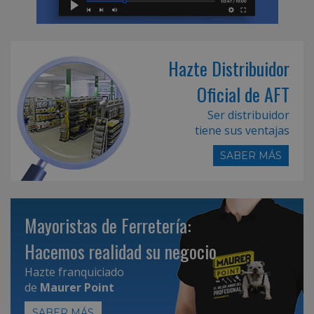
Hazte Distribuidor
Oficial de AFT
Ser distribuidor
tiene sus ventajas
SABER MÁS
Mayoristas de Ferretería:
Hacemos realidad su negocio
Hazte franquiciado
de
Maurer Point
SABER MÁS