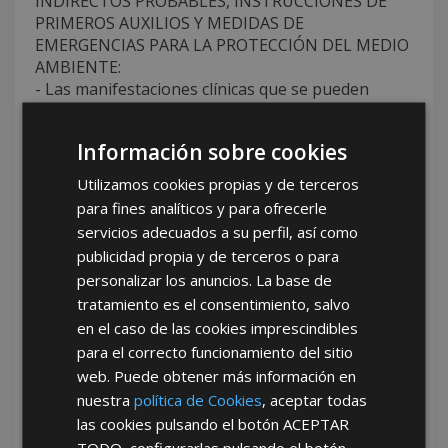
INDIRECTOS PROBABLES, INSTRUCCIONES DE
PRIMEROS AUXILIOS Y MEDIDAS DE
EMERGENCIAS PARA LA PROTECCIÓN DEL MEDIO
AMBIENTE:
- Las manifestaciones clínicas que se pueden
producir en caso de exposición y/o contacto son:
Irritación y/o reacción alérgica en piel.
Información sobre cookies
- Medidas básicas de actuación: Retire a la
persona del lugar de la exposición y quite la ropa
Utilizamos cookies propias y de terceros
manchada o salpicada.
para fines analíticos y para ofrecerle
- En contacto con los ojos, lavar con agua
servicios adecuados a su perfil, así como
abundante al menos durante 15 minutos. No
publicidad propia y de terceros o para
olvide retirar las lentillas.
personalizar los anuncios. La base de
- En contacto con la piel, lavar con agua
tratamiento es el consentimiento, salvo
abundante y jabón sin frotar.
en el caso de las cookies imprescindibles
NO DEJE SOLO AL INTOXICADO EN NINGÚN
para el correcto funcionamiento del sitio
CASO.
- Consejos terapéuticos para médicos y personal
web. Puede obtener más información en
sanitario: Tratamiento sintomático y de soporte.
nuestra
política de Cookies
, aceptar todas
las cookies pulsando el botón
ACEPTAR
- Artículo también conocido como jeringa
TODO
, configurarlas pulsando el botón