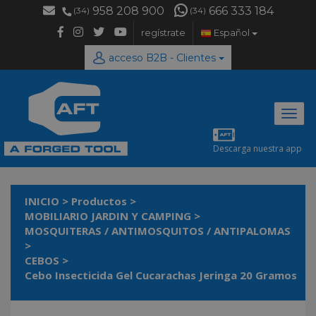
958 208 900
666 333 184
(34)
(34)
regístrate
Español
acceso B2B - Clientes
Desp
naveg
Descarga nuestra app
INICIO
>
Productos
>
MOBILIARIO JARDIN Y CAMPING
>
MOSQUITERAS / ANTIMOSQUITOS / ANTIPALOMAS
>
CEBOS
>
Cebo Insecticida Gel Cucarachas Jeringa 20 Gramos