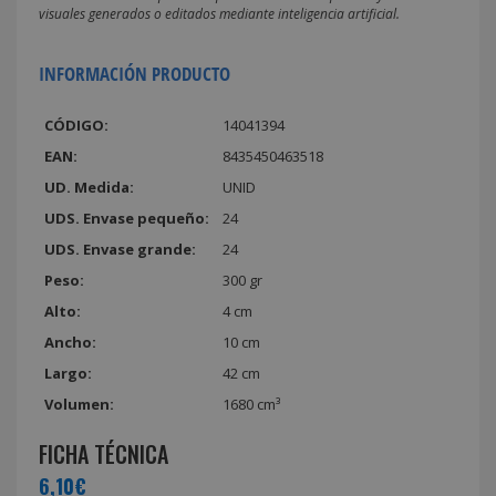
visuales generados o editados mediante inteligencia artificial.
INFORMACIÓN PRODUCTO
CÓDIGO:
14041394
EAN:
8435450463518
UD. Medida:
UNID
UDS. Envase pequeño:
24
UDS. Envase grande:
24
Peso:
300 gr
Alto:
4 cm
Ancho:
10 cm
Largo:
42 cm
Volumen:
1680 cm³
FICHA TÉCNICA
6,10€