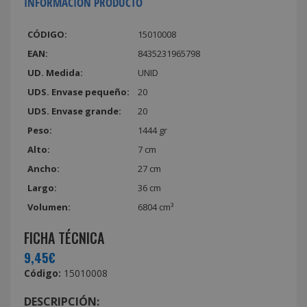
INFORMACIÓN PRODUCTO
CÓDIGO:
15010008
EAN:
8435231965798
UD. Medida:
UNID
UDS. Envase pequeño:
20
UDS. Envase grande:
20
Peso:
1444 gr
Alto:
7 cm
Ancho:
27 cm
Largo:
36 cm
Volumen:
6804 cm³
FICHA TÉCNICA
9,45€
Código:
15010008
DESCRIPCIÓN: