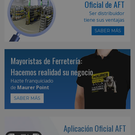
Oficial de AFT
Ser distribuidor
tiene sus ventajas
SABER MÁS
Mayoristas de Ferretería:
Hacemos realidad su negocio
Hazte franquiciado
de
Maurer Point
SABER MÁS
Aplicación Oficial AFT