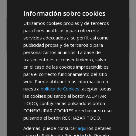
¿De dónde es la empresa?
España
Portugal
Otros
Información sobre cookies
Utilizamos cookies propias y de terceros
para fines analíticos y para ofrecerle
servicios adecuados a su perfil, así como
publicidad propia y de terceros o para
personalizar los anuncios. La base de
tratamiento es el consentimiento, salvo
He leído y acepto la
Política de Privacidad
en el caso de las cookies imprescindibles
para el correcto funcionamiento del sitio
web. Puede obtener más información en
nuestra
política de Cookies
, aceptar todas
las cookies pulsando el botón
ACEPTAR
TODO
, configurarlas pulsando el botón
CONFIGURAR COOKIES
o rechazar su uso
*Abstenerse particulares, sólo venta a tiendas y empresas minoristas y
pulsando el botón
RECHAZAR TODO
.
mayoristas.
Además, puede consultar
aquí
los detalles
sobre la Política de Privacidad de Google.