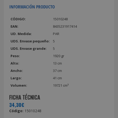
INFORMACIÓN PRODUCTO
CÓDIGO:
15010248
EAN:
8435231917414
UD. Medida:
PAR
UDS. Envase pequeño:
5
UDS. Envase grande:
5
Peso:
1920 gr
Alto:
13 cm
Ancho:
37 cm
Largo:
41 cm
Volumen:
19721 cm³
FICHA TÉCNICA
34,30€
Código:
15010248