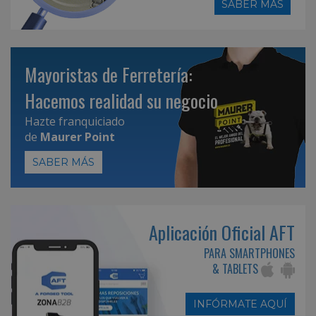
SABER MÁS
Mayoristas de Ferretería:
Hacemos realidad su negocio
Hazte franquiciado
de
Maurer Point
SABER MÁS
Aplicación Oficial AFT
PARA SMARTPHONES
& TABLETS
INFÓRMATE AQUÍ