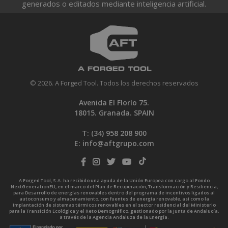
generados o editados mediante inteligencia artificial.
© 2026. A Forged Tool. Todos los derechos reservados
Avenida El Florío 75.
18015. Granada. SPAIN
T: (34)
958 208 900
E:
info@aftgrupo.com
A Forged Tool, S.A. ha recibido una ayuda de la Unión Europea con cargo al Fondo
NextGenerationEU, en el marco del Plan de Recuperación, Transformación y Resiliencia,
para Desarrollo de energías renovables dentro del programa de incentivos ligados al
autoconsumo y almacenamiento, con fuentes de energía renovable, así como la
implantación de sistemas térmicos renovables en el sector residencial del Ministerio
para la Transición Ecológica y el Reto Demográfico, gestionado por la Junta de Andalucía,
a través de la Agencia Andaluza de la Energía.