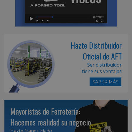
Hazte Distribuidor
Oficial de AFT
Ser distribuidor
tiene sus ventajas
SABER MÁS
Mayoristas de Ferretería:
Hacemos realidad su negocio
Hazte franquiciado