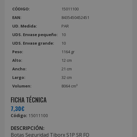
CÓDIGO:
15011100
EAN:
8435450452451
UD. Medida:
PAR
UDS. Envase pequeño:
10
UDS. Envase grande:
10
Peso:
1164 gr
Alto:
12 cm
Ancho:
21 cm
Largo:
32 cm
Volumen:
8064 cm³
FICHA TÉCNICA
7,30€
Código:
15011100
DESCRIPCIÓN:
Botas Seguridad Tiborx S1P SR FO