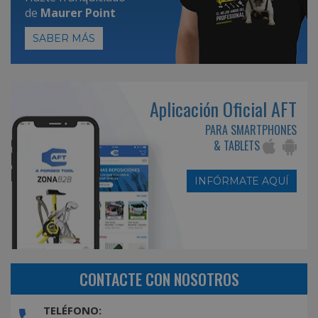
de
Maurer Point
SABER MÁS
Aplicación Oficial AFT
PARA SMARTPHONES
& TABLETS
INFÓRMATE AQUÍ
CONTACTE CON NOSOTROS
TELÉFONO: