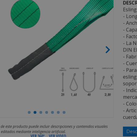
DESCR
Eslin
- Long
- Anch
- Capa
- Fact
- La N
DIN E
- Fabr
- Cuen
- Para
esling
sopor
- Indi
merca
- Colo
- Arti
cuerda
 de este producto puede incluir descripciones y contenidos visuales
Desc
editados mediante inteligencia artificial.
VER 360º
VER VIDEO