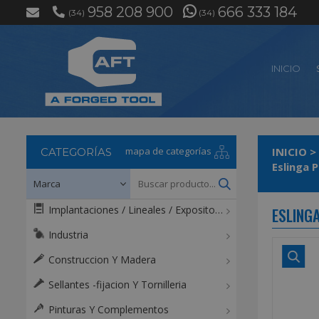
958 208 900
666 333 184
(34)
(34)
INICIO
mapa de categorías
INICIO
>
CATEGORÍAS
Eslinga 
Implantaciones / Lineales / Expositores / Mostradores
ESLING
Industria
Construccion Y Madera
Sellantes -fijacion Y Tornilleria
Pinturas Y Complementos