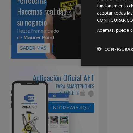
Ferretería:
funcionamiento d
Hacemos realidad
aceptar todas la
su negocio
CONFIGURAR CO
Además, puede c
Hazte franquiciado
de
Maurer Point
SABER MÁS
CONFIGURAR
Aplicación Oficial AFT
PARA SMARTPHONES
& TABLETS
INFÓRMATE AQUÍ