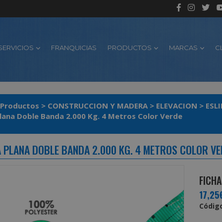
SERVICIOS
FRANQUICIAS
PRODUCTOS
MARCAS
C
Productos
>
CONSTRUCCION Y MADERA
>
ELEVACION
>
ESL
Plana Doble Banda 2.000 Kg. 4 Metros Color Verde
A PLANA DOBLE BANDA 2.000 KG. 4 METROS COLOR V
FICHA
17,25
Código