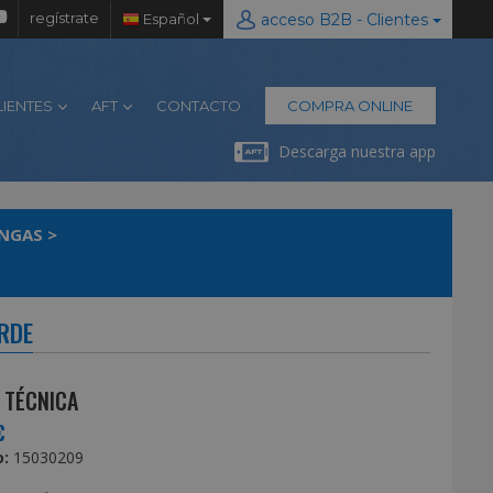
regístrate
Español
acceso B2B - Clientes
LIENTES
AFT
CONTACTO
COMPRA ONLINE
Descarga nuestra app
INGAS
>
ERDE
 TÉCNICA
€
:
15030209