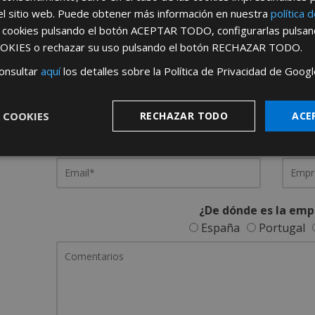
el sitio web. Puede obtener más información en nuestra
política 
s cookies pulsando el botón
ACEPTAR TODO
, configurarlas pulsa
REGÍSTRATE PARA HACERTE 
OKIES
o rechazar su uso pulsando el botón
RECHAZAR TODO
.
Desde
aquí
podrá ver todas las ventaj
onsultar
aquí
los detalles sobre la Política de Privacidad de Googl
Rellene este formulario y nos pondremos en contacto c
 COOKIES
RECHAZAR TODO
ACE
¿De dónde es la emp
España
Portugal