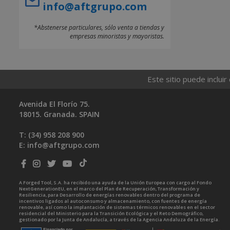
info@aftgrupo.com
*Abstenerse particulares, sólo venta a tiendas y
empresas minoristas y mayoristas.
Este sitio puede incluir
Avenida El Florío 75.
18015. Granada. SPAIN
T: (34)
958 208 900
E:
info@aftgrupo.com
A Forged Tool, S.A. ha recibido una ayuda de la Unión Europea con cargo al Fondo
NextGenerationEU, en el marco del Plan de Recuperación, Transformación y
Resiliencia, para Desarrollo de energías renovables dentro del programa de
incentivos ligados al autoconsumo y almacenamiento, con fuentes de energía
renovable, así como la implantación de sistemas térmicos renovables en el sector
residencial del Ministerio para la Transición Ecológica y el Reto Demográfico,
gestionado por la Junta de Andalucía, a través de la Agencia Andaluza de la Energía.