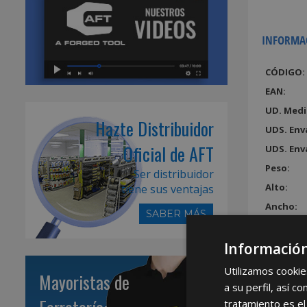
INFORMA
CÓDIGO:
EAN:
UD. Medi
Hazte Distribuidor
UDS. Env
Oficial de AFT
UDS. Env
Peso:
Ser distribuidor
Alto:
tiene sus ventajas
Ancho:
SABER MÁS
Largo:
Volumen
Información
Utilizamos cookie
Mayoristas de
a su perfil, así 
tratamiento es el