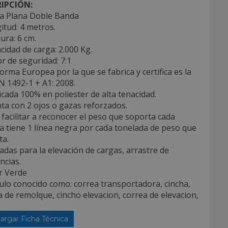
IPCIÓN:
ga Plana Doble Banda
itud: 4 metros.
ura: 6 cm.
cidad de carga: 2.000 Kg.
or de seguridad: 7:1
orma Europea por la que se fabrica y certifica es la
N 1492-1 + A1: 2008.
icada 100% en poliester de alta tenacidad.
ta con 2 ojos o gazas reforzados.
 facilitar a reconocer el peso que soporta cada
a tiene 1 línea negra por cada tonelada de peso que
ta.
cadas para la elevación de cargas, arrastre de
ncias.
r Verde
culo conocido como: correa transportadora, cincha,
 de remolque, cincho elevacion, correa de elevacion,
argar Ficha Técnica