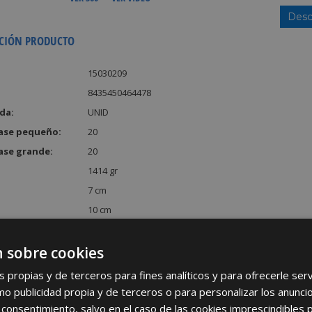
Desc
CIÓN PRODUCTO
15030209
8435450464478
da:
UNID
ase pequeño:
20
ase grande:
20
1414 gr
7 cm
10 cm
52 cm
:
3640 cm³
 sobre cookies
s propias y de terceros para fines analíticos y para ofrecerle se
como publicidad propia y de terceros o para personalizar los anunci
 consentimiento, salvo en el caso de las cookies imprescindibles 