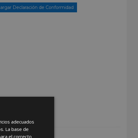
argar Declaración de Conformidad
rvicios adecuados
os. La base de
para el correcto