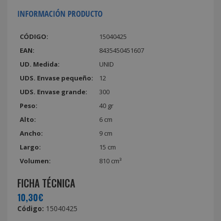
INFORMACIÓN PRODUCTO
CÓDIGO:
15040425
EAN:
8435450451607
UD. Medida:
UNID
UDS. Envase pequeño:
12
UDS. Envase grande:
300
Peso:
40 gr
Alto:
6 cm
Ancho:
9 cm
Largo:
15 cm
Volumen:
810 cm³
FICHA TÉCNICA
10,30€
Código:
15040425