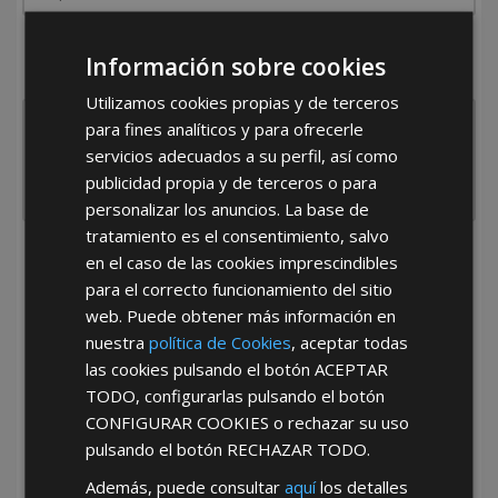
¿De dónde es la empresa?
Información sobre cookies
España
Portugal
Otros
Utilizamos cookies propias y de terceros
para fines analíticos y para ofrecerle
servicios adecuados a su perfil, así como
publicidad propia y de terceros o para
personalizar los anuncios. La base de
tratamiento es el consentimiento, salvo
en el caso de las cookies imprescindibles
He leído y acepto la
Política de Privacidad
para el correcto funcionamiento del sitio
web. Puede obtener más información en
nuestra
política de Cookies
, aceptar todas
las cookies pulsando el botón
ACEPTAR
TODO
, configurarlas pulsando el botón
CONFIGURAR COOKIES
o rechazar su uso
pulsando el botón
RECHAZAR TODO
.
*Abstenerse particulares, sólo venta a tiendas y empresas minoristas y
mayoristas.
Además, puede consultar
aquí
los detalles