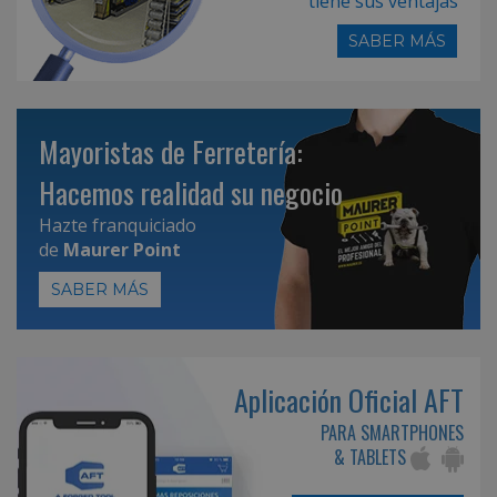
tiene sus ventajas
SABER MÁS
Mayoristas de Ferretería:
Hacemos realidad su negocio
Hazte franquiciado
de
Maurer Point
SABER MÁS
Aplicación Oficial AFT
PARA SMARTPHONES
& TABLETS