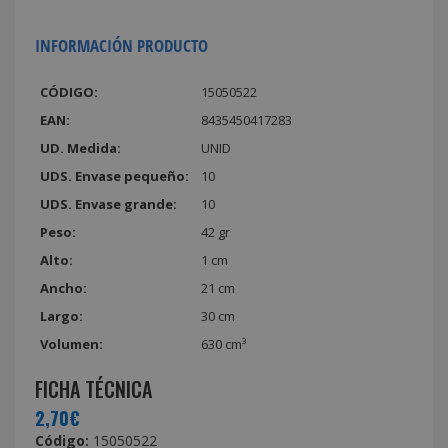
INFORMACIÓN PRODUCTO
CÓDIGO:
15050522
EAN:
8435450417283
UD. Medida:
UNID
UDS. Envase pequeño:
10
UDS. Envase grande:
10
Peso:
42 gr
Alto:
1 cm
Ancho:
21 cm
Largo:
30 cm
Volumen:
630 cm³
FICHA TÉCNICA
2,70€
Código:
15050522