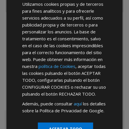
Utilizamos cookies propias y de terceros
para fines analíticos y para ofrecerle
servicios adecuados a su perfil, así como
He leído y acepto la
Política de Privacidad
publicidad propia y de terceros o para
personalizar los anuncios. La base de
tratamiento es el consentimiento, salvo
en el caso de las cookies imprescindibles
para el correcto funcionamiento del sitio
web. Puede obtener más información en
nuestra
política de Cookies
, aceptar todas
*Abstenerse particulares, sólo venta a tiendas y empresas minoristas y
las cookies pulsando el botón
ACEPTAR
mayoristas.
TODO
, configurarlas pulsando el botón
CONFIGURAR COOKIES
o rechazar su uso
pulsando el botón
RECHAZAR TODO
.
Además, puede consultar
aquí
los detalles
sobre la Política de Privacidad de Google.
ACEPTAR TODO