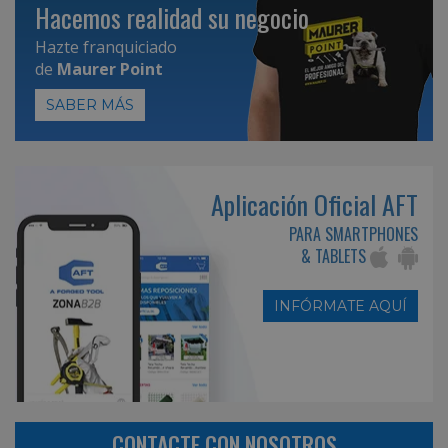
Hacemos realidad su negocio
Hazte franquiciado
de
Maurer Point
SABER MÁS
Aplicación Oficial AFT
PARA SMARTPHONES
& TABLETS
INFÓRMATE AQUÍ
CONTACTE CON NOSOTROS