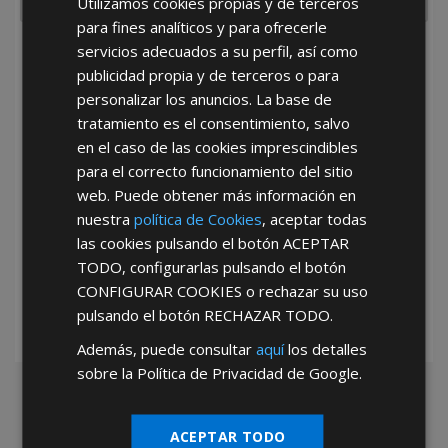
Utilizamos cookies propias y de terceros
para fines analíticos y para ofrecerle
servicios adecuados a su perfil, así como
He leído y acepto la
Política de Privacidad
publicidad propia y de terceros o para
personalizar los anuncios. La base de
tratamiento es el consentimiento, salvo
en el caso de las cookies imprescindibles
para el correcto funcionamiento del sitio
web. Puede obtener más información en
nuestra
política de Cookies
, aceptar todas
*Abstenerse particulares, sólo venta a tiendas y empresas minoristas y
las cookies pulsando el botón
ACEPTAR
mayoristas.
TODO
, configurarlas pulsando el botón
CONFIGURAR COOKIES
o rechazar su uso
pulsando el botón
RECHAZAR TODO
.
Además, puede consultar
aquí
los detalles
sobre la Política de Privacidad de Google.
ACEPTAR TODO