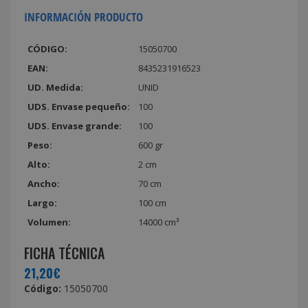
INFORMACIÓN PRODUCTO
CÓDIGO:
15050700
EAN:
8435231916523
UD. Medida:
UNID
UDS. Envase pequeño:
100
UDS. Envase grande:
100
Peso:
600 gr
Alto:
2 cm
Ancho:
70 cm
Largo:
100 cm
Volumen:
14000 cm³
FICHA TÉCNICA
21,20€
Código:
15050700