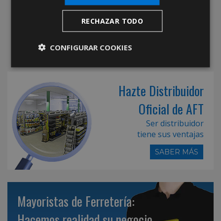
RECHAZAR TODO
CONFIGURAR COOKIES
Hazte Distribuidor
Oficial de AFT
Ser distribuidor
tiene sus ventajas
SABER MÁS
Mayoristas de Ferretería:
Hacemos realidad su negocio