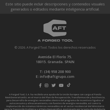
Este sitio puede incluir descripciones y contenidos visuales
generados o editados mediante inteligencia artificial.
© 2026. A Forged Tool. Todos los derechos reservados
Avenida El Florío 75.
18015. Granada. SPAIN
T: (34)
958 208 900
E:
info@aftgrupo.com
A Forged Tool, S.A. ha recibido una ayuda de la Unión Europea con cargo al Fondo
NextGenerationEU, en el marco del Plan de Recuperación, Transformación y Resiliencia,
para Desarrollo de energías renovables dentro del programa de incentivos ligados al
autoconsumo y almacenamiento, con fuentes de energía renovable, así como la
implantación de sistemas térmicos renovables en el sector residencial del Ministerio
para la Transición Ecológica y el Reto Demográfico, gestionado por la Junta de Andalucía,