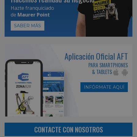
Hazte franquiciado
de
Maurer Point
SABER MÁS
Aplicación Oficial AFT
PARA SMARTPHONES
& TABLETS
INFÓRMATE AQUÍ
CONTACTE CON NOSOTROS