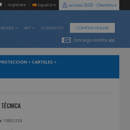
regístrate
Español
acceso B2B - Clientes
LIENTES
AFT
CONTACTO
COMPRA ONLINE
Descarga nuestra app
 PROTECCION
>
CARTELES
>
 TÉCNICA
:
15051210