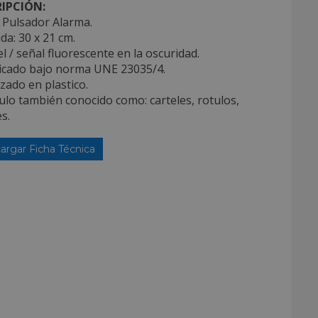
IPCIÓN:
 Pulsador Alarma.
da: 30 x 21 cm.
el / señal fluorescente en la oscuridad.
ricado bajo norma UNE 23035/4.
izado en plastico.
culo también conocido como: carteles, rotulos,
s.
argar Ficha Técnica