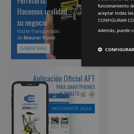
Ferretería:
funcionamiento d
Hacemos realidad
aceptar todas la
su negocio
CONFIGURAR CO
Además, puede c
Hazte franquiciado
de
Maurer Point
SABER MÁS
CONFIGURAR
Aplicación Oficial AFT
PARA SMARTPHONES
& TABLETS
INFÓRMATE AQUÍ