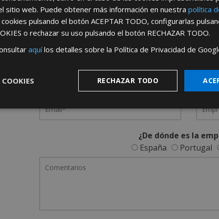
el sitio web. Puede obtener más información en nuestra
política 
REGÍSTRATE PARA HACERTE 
s cookies pulsando el botón
ACEPTAR TODO
, configurarlas pulsa
OKIES
o rechazar su uso pulsando el botón
RECHAZAR TODO
.
Desde
aquí
podrá ver todas las ventaj
onsultar
aquí
los detalles sobre la Política de Privacidad de Googl
Rellene este formulario y nos pondremos en contacto c
 COOKIES
RECHAZAR TODO
ACE
¿De dónde es la emp
España
Portugal