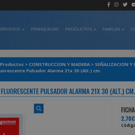
SERVICIOS
FRANQUICIAS
PRODUCTOS
MARCAS
C
Productos
>
CONSTRUCCION Y MADERA
>
SEÑALIZACION Y
luorescente Pulsador Alarma 21x 30 (Alt.) cm.
 FLUORESCENTE PULSADOR ALARMA 21X 30 (ALT.) CM.
FICHA
2,70€
Código