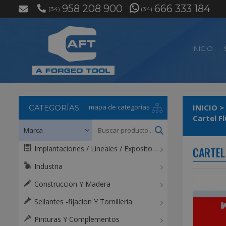
958 208 900
666 333 184
(34)
(34)
INICIO
mapa de categorías
INICIO
>
CATEGORÍAS
Cartel F
Implantaciones / Lineales / Expositores / Mostradores
CARTEL
Industria
Construccion Y Madera
Sellantes -fijacion Y Tornilleria
Pinturas Y Complementos