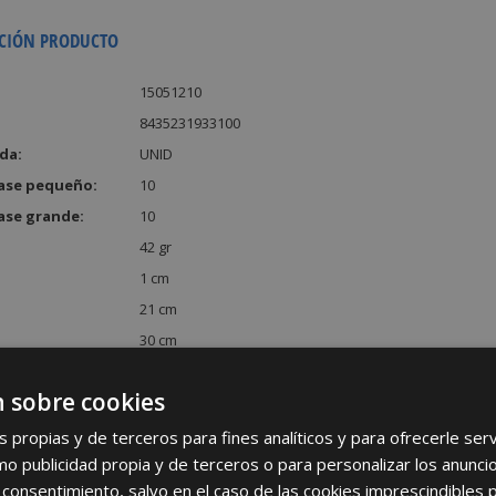
CIÓN PRODUCTO
15051210
8435231933100
da:
UNID
ase pequeño:
10
ase grande:
10
42 gr
1 cm
21 cm
30 cm
:
630 cm³
 sobre cookies
s propias y de terceros para fines analíticos y para ofrecerle se
como publicidad propia y de terceros o para personalizar los anunci
 consentimiento, salvo en el caso de las cookies imprescindibles 