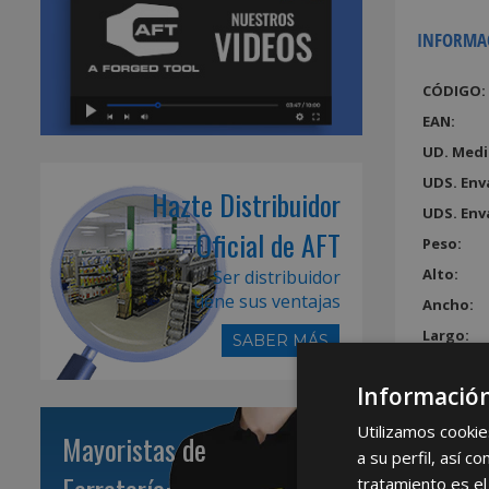
INFORMA
CÓDIGO:
EAN:
UD. Medi
UDS. Env
Hazte Distribuidor
UDS. Env
Oficial de AFT
Peso:
Alto:
Ser distribuidor
tiene sus ventajas
Ancho:
Largo:
SABER MÁS
Volumen
Información
Utilizamos cookie
Mayoristas de
a su perfil, así 
tratamiento es el