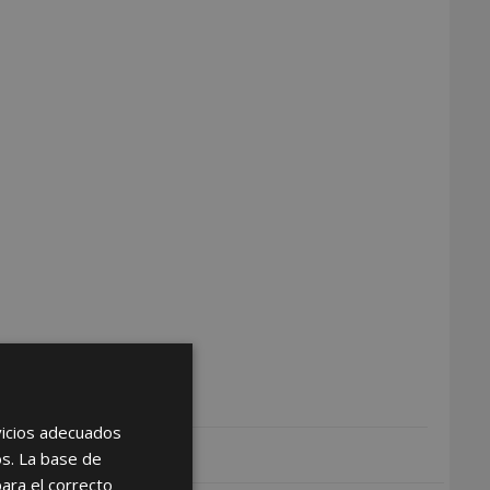
rvicios adecuados
os. La base de
para el correcto