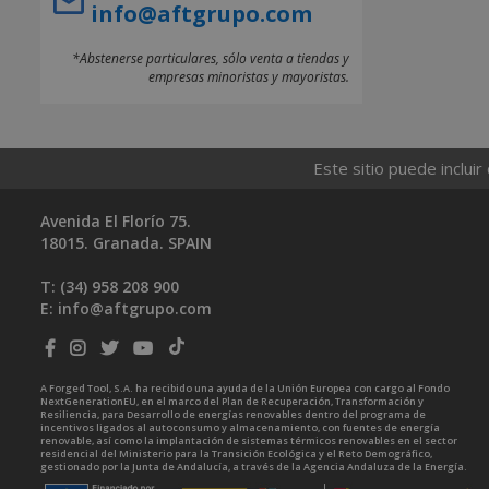
info@aftgrupo.com
*Abstenerse particulares, sólo venta a tiendas y
empresas minoristas y mayoristas.
Este sitio puede incluir
Avenida El Florío 75.
18015. Granada. SPAIN
T: (34)
958 208 900
E:
info@aftgrupo.com
A Forged Tool, S.A. ha recibido una ayuda de la Unión Europea con cargo al Fondo
NextGenerationEU, en el marco del Plan de Recuperación, Transformación y
Resiliencia, para Desarrollo de energías renovables dentro del programa de
incentivos ligados al autoconsumo y almacenamiento, con fuentes de energía
renovable, así como la implantación de sistemas térmicos renovables en el sector
residencial del Ministerio para la Transición Ecológica y el Reto Demográfico,
gestionado por la Junta de Andalucía, a través de la Agencia Andaluza de la Energía.