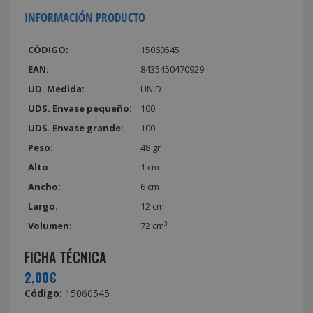
INFORMACIÓN PRODUCTO
CÓDIGO:
15060545
EAN:
8435450470929
UD. Medida:
UNID
UDS. Envase pequeño:
100
UDS. Envase grande:
100
Peso:
48 gr
Alto:
1 cm
Ancho:
6 cm
Largo:
12 cm
Volumen:
72 cm³
FICHA TÉCNICA
2,00€
Código:
15060545