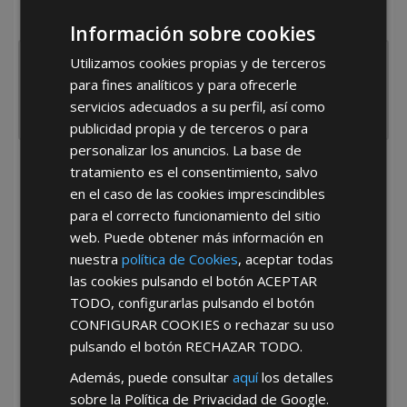
España
Portugal
Otros
Información sobre cookies
Utilizamos cookies propias y de terceros
para fines analíticos y para ofrecerle
servicios adecuados a su perfil, así como
publicidad propia y de terceros o para
personalizar los anuncios. La base de
tratamiento es el consentimiento, salvo
He leído y acepto la
Política de Privacidad
en el caso de las cookies imprescindibles
para el correcto funcionamiento del sitio
web. Puede obtener más información en
nuestra
política de Cookies
, aceptar todas
las cookies pulsando el botón
ACEPTAR
TODO
, configurarlas pulsando el botón
CONFIGURAR COOKIES
o rechazar su uso
*Abstenerse particulares, sólo venta a tiendas y empresas minoristas y
mayoristas.
pulsando el botón
RECHAZAR TODO
.
Además, puede consultar
aquí
los detalles
sobre la Política de Privacidad de Google.