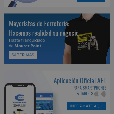
Mayoristas de Ferretería:
Hacemos realidad su negocio
Hazte franquiciado
de
Maurer Point
SABER MÁS
Aplicación Oficial AFT
PARA SMARTPHONES
& TABLETS
INFÓRMATE AQUÍ