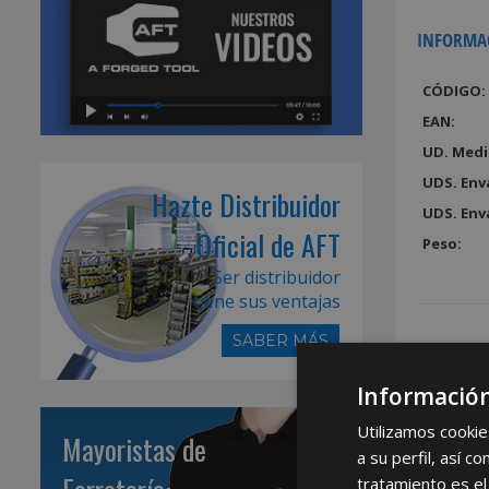
INFORMA
CÓDIGO:
EAN:
UD. Medi
UDS. Env
Hazte Distribuidor
UDS. Env
Oficial de AFT
Peso:
Ser distribuidor
tiene sus ventajas
SABER MÁS
Información
Utilizamos cookie
Mayoristas de
a su perfil, así 
tratamiento es el