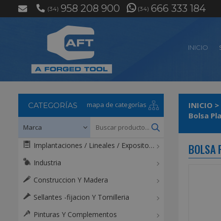
958 208 900
666 333 184
(34)
(34)
INICIO
mapa de categorías
INICIO
>
CATEGORÍAS
Bolsa Pl
Implantaciones / Lineales / Expositores / Mostradores
BOLSA 
Industria
Construccion Y Madera
Sellantes -fijacion Y Tornilleria
Pinturas Y Complementos