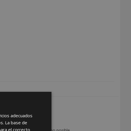
DISTRIBUIDOR
rvicios adecuados
as de ser distribuidor
os. La base de
para el correcto
on usted en el menor tiempo posible