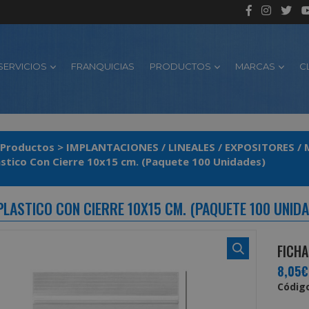
SERVICIOS
FRANQUICIAS
PRODUCTOS
MARCAS
C
Productos
>
IMPLANTACIONES / LINEALES / EXPOSITORES 
astico Con Cierre 10x15 cm. (Paquete 100 Unidades)
PLASTICO CON CIERRE 10X15 CM. (PAQUETE 100 UNID
FICHA
8,05€
Código