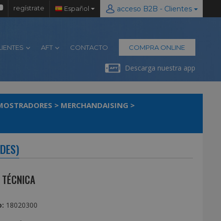
regístrate
Español
acceso B2B - Clientes
LIENTES
AFT
CONTACTO
COMPRA ONLINE
Descarga nuestra app
/ MOSTRADORES
>
MERCHANDAISING
>
ADES)
 TÉCNICA
:
18020300