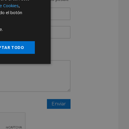
de Cookies
,
ndo el botón
e.
resa?
PTAR TODO
Otros