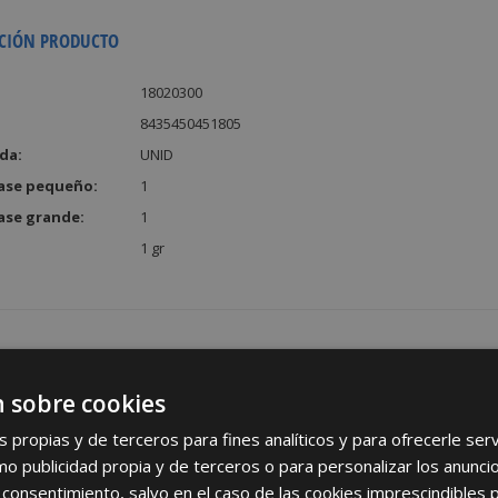
CIÓN PRODUCTO
18020300
8435450451805
da:
UNID
ase pequeño:
1
ase grande:
1
1 gr
 sobre cookies
REGÍSTRATE PARA HACERTE 
s propias y de terceros para fines analíticos y para ofrecerle se
Desde
aquí
podrá ver todas las ventaj
como publicidad propia y de terceros o para personalizar los anunci
 consentimiento, salvo en el caso de las cookies imprescindibles 
Rellene este formulario y nos pondremos en contacto c