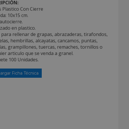
IPCIÓN:
 Plastico Con Cierre
da: 10x15 cm.
autocierre.
izado en plastico.
l para rellenar de grapas, abrazaderas, tirafondos,
las, hembrillas, alcayatas, cancamos, puntas,
las, grampillones, tuercas, remaches, tornillos o
ier articulo que se venda a granel.
uete 100 Unidades.
argar Ficha Técnica