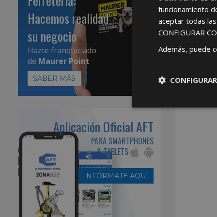
Ferretería:
funcionamiento d
Hacemos realidad
aceptar todas la
su negocio
CONFIGURAR CO
Además, puede c
Hazte franquiciado
de
Maurer Point
SABER MÁS
CONFIGURAR
Aplicación Oficial AFT
PARA SMARTPHONES
& TABLETS
INFÓRMATE AQUÍ