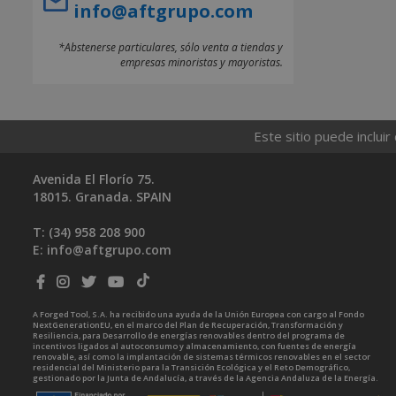
info@aftgrupo.com
*Abstenerse particulares, sólo venta a tiendas y
empresas minoristas y mayoristas.
Este sitio puede incluir
Avenida El Florío 75.
18015. Granada. SPAIN
T: (34)
958 208 900
E:
info@aftgrupo.com
A Forged Tool, S.A. ha recibido una ayuda de la Unión Europea con cargo al Fondo
NextGenerationEU, en el marco del Plan de Recuperación, Transformación y
Resiliencia, para Desarrollo de energías renovables dentro del programa de
incentivos ligados al autoconsumo y almacenamiento, con fuentes de energía
renovable, así como la implantación de sistemas térmicos renovables en el sector
residencial del Ministerio para la Transición Ecológica y el Reto Demográfico,
gestionado por la Junta de Andalucía, a través de la Agencia Andaluza de la Energía.