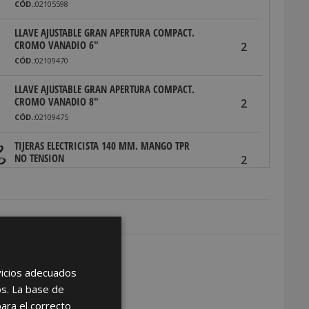
CÓD.:
02105598
LLAVE AJUSTABLE GRAN APERTURA COMPACT.
CROMO VANADIO 6"
2
CÓD.:
02109470
LLAVE AJUSTABLE GRAN APERTURA COMPACT.
CROMO VANADIO 8"
2
CÓD.:
02109475
TIJERAS ELECTRICISTA 140 MM. MANGO TPR
NO TENSION
2
CÓD.:
02140025
TIJERAS ELECTRICISTA 155 MM. MANGO TPR
PLUS NO TENSION CON FUNDA
2
CÓD.:
02140030
DISTRIBUIDOR
DESTORNILLADOR BUSCAPOLOS 140 MM.
2
rvicios adecuados
CÓD.:
02221332
as de ser distribuidor
os. La base de
JUEGO DESTORNILLADORES 7 PIEZAS MANGO
para el correcto