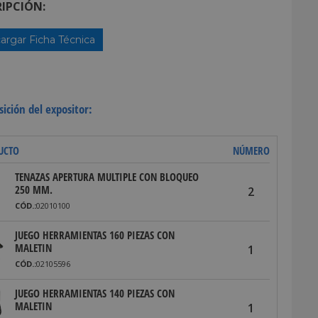
IPCIÓN:
argar Ficha Técnica
ición del expositor:
UCTO
NÚMERO
TENAZAS APERTURA MULTIPLE CON BLOQUEO
250 MM.
2
CÓD.:
02010100
JUEGO HERRAMIENTAS 160 PIEZAS CON
MALETIN
1
CÓD.:
02105596
JUEGO HERRAMIENTAS 140 PIEZAS CON
MALETIN
1