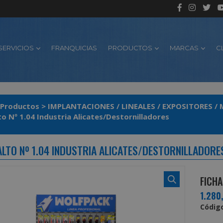
SERVICIOS
FRANQUICIAS
PRODUCTOS
MARCAS
C
Productos
>
IMPLANTACIONES / LINEALES / EXPOSITORES 
Lineal Alto Nº 1.04 Industria Alicates/Destornilladores
 ALTO Nº 1.04 INDUSTRIA ALICATES/DESTORNILLADORE
FICHA
1.280
Código