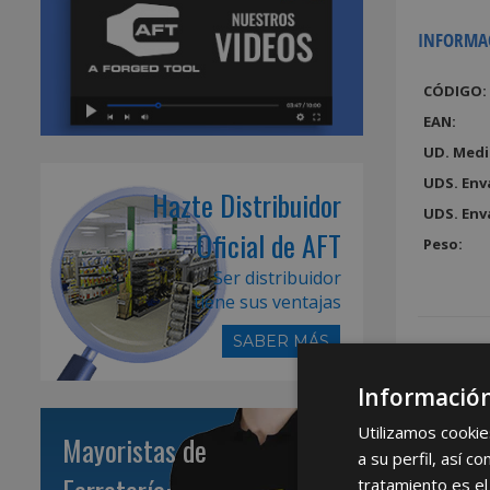
INFORMA
CÓDIGO:
EAN:
UD. Medi
UDS. Env
Hazte Distribuidor
UDS. Env
Oficial de AFT
Peso:
Ser distribuidor
tiene sus ventajas
SABER MÁS
Información
Utilizamos cookie
Mayoristas de
a su perfil, así 
tratamiento es el