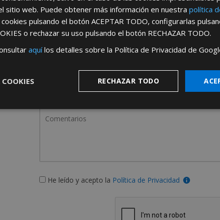
Rellene este formulario y nos pondremos en contacto c
el sitio web. Puede obtener más información en nuestra
política 
s cookies pulsando el botón
ACEPTAR TODO
, configurarlas pulsa
OKIES
o rechazar su uso pulsando el botón
RECHAZAR TODO
.
onsultar
aquí
los detalles sobre la Política de Privacidad de Googl
 COOKIES
RECHAZAR TODO
ACE
¿De dónde es la emp
España
Portugal
He leído y acepto la
Política de Privacidad