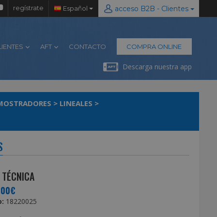
regístrate
Español
acceso B2B - Clientes
LIENTES
AFT
CONTACTO
COMPRA ONLINE
Descarga nuestra app
/ MOSTRADORES
>
LINEALES
>
S
 TÉCNICA
,00€
:
18220025