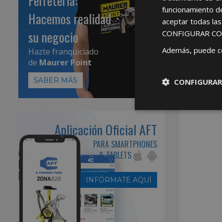
Ferretería:
funcionamiento d
Hacemos realidad
aceptar todas la
su negocio
CONFIGURAR CO
Además, puede c
Hazte franquiciado
de
Maurer Point
SABER MÁS
CONFIGURAR
Aplicación Oficial AFT
PARA SMARTPHONES
& TABLETS
INFÓRMATE AQUÍ