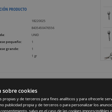
CIÓN PRODUCTO
18220025
8435450476556
da:
UNID
ase pequeño:
1
ase grande:
1
1 gr
 sobre cookies
REGÍSTRATE PARA HACERTE 
s propias y de terceros para fines analíticos y para ofrecerle se
Desde
aquí
podrá ver todas las ventaj
como publicidad propia y de terceros o para personalizar los anunci
 consentimiento, salvo en el caso de las cookies imprescindibles 