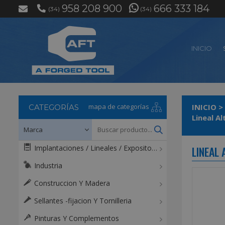
958 208 900
666 333 184
(34)
(34)
INICIO
mapa de categorías
INICIO
>
CATEGORÍAS
Implantaciones / Lineales / Expositores / Mostradores
LINEAL
Industria
Construccion Y Madera
Sellantes -fijacion Y Tornilleria
Pinturas Y Complementos