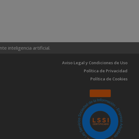
CÓD.:
02324546
DESTORNILLADOR PLANO ESTAMPADO ACERO
S2 MANGO TPR BIMATERIAL. MEDIDA 1,2 X
2
Ø 6,5 X 100 MM. DIN5265
CÓD.:
02324551
 inteligencia artificial.
DESTORNILLADOR PLANO VACIADO ACERO S2
MANGO TPR BIMATERIAL. MEDIDA 0,5 X Ø
2
3,0 X 75 MM. DIN5265
Aviso Legal y Condiciones de Uso
CÓD.:
02324560
Política de Privacidad
Política de Cookies
DESTORNILLADOR PLANO VACIADO ACERO S2
MANGO TPR BIMATERIAL. MEDIDA 0,8 X Ø
2
4,0 X 100 MM. DIN5265
CÓD.:
02324563
DESTORNILLADOR PLANO AISLADO
CERTIFICADO VDE 1.000 V. MEDIDA 1,0 X Ø
2
5,5 X 125 MM.
CÓD.:
02324583