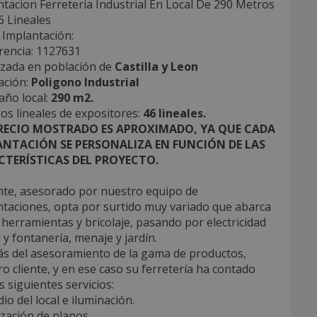
tacion Ferreteria Industrial En Local De 290 Metros
6 Lineales
 Implantación:
rencia: 1127631
izada en población de
Castilla y Leon
ación:
Poligono Industrial
ño local:
290 m2.
os lineales de expositores:
46 lineales.
PRECIO MOSTRADO ES APROXIMADO, YA QUE CADA
ANTACIÓN SE PERSONALIZA EN FUNCIÓN DE LAS
CTERÍSTICAS DEL PROYECTO.
ente, asesorado por nuestro equipo de
ntaciones, opta por surtido muy variado que abarca
herramientas y bricolaje, pasando por electricidad
 y fontanería, menaje y jardín.
s del asesoramiento de la gama de productos,
o cliente, y en ese caso su ferretería ha contado
s siguientes servicios:
dio del local e iluminación.
ización de planos.