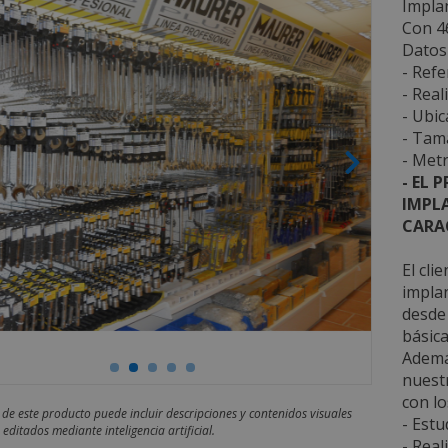
Implan
Con 4
Datos
- Refe
- Real
- Ubic
- Tama
- Metr
- EL 
IMPL
CARA
El cli
impla
desde 
básica
Ademá
nuestr
con lo
 de este producto puede incluir descripciones y contenidos visuales
- Estu
editados mediante inteligencia artificial.
- Real