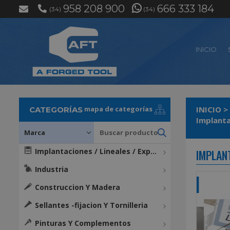
958 208 900
666 333 184
(34)
(34)
INICIO
mapa de categorías
INICIO
>
CATEGORÍAS
Implanta
Implantaciones / Lineales / Expositores / Mostradores
IMPLAN
Industria
Construccion Y Madera
Sellantes -fijacion Y Tornilleria
Pinturas Y Complementos