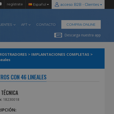
regístrate
Español
acceso B2B - Clientes
LIENTES
AFT
CONTACTO
COMPRA ONLINE
Descarga nuestra app
/ MOSTRADORES
>
IMPLANTACIONES COMPLETAS
>
neales
TROS CON 46 LINEALES
 TÉCNICA
:
18230018
IPCIÓN: