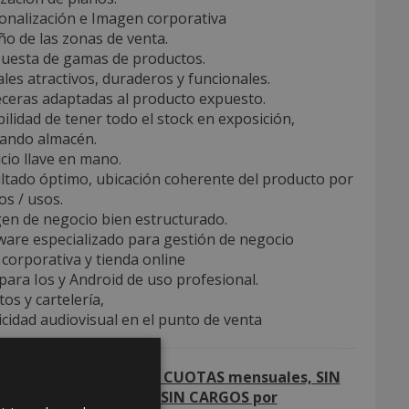
onalización e Imagen corporativa
ño de las zonas de venta.
puesta de gamas de productos.
ales atractivos, duraderos y funcionales.
eceras adaptadas al producto expuesto.
bilidad de tener todo el stock en exposición,
nando almacén.
icio llave en mano.
ltado óptimo, ubicación coherente del producto por
s / usos.
gen de negocio bien estructurado.
ware especializado para gestión de negocio
corporativa y tienda online
para Ios y Android de uso profesional.
etos y cartelería,
icidad audiovisual en el punto de venta
ANON de entrada, SIN CUOTAS mensuales, SIN
DOS de permanencia, SIN CARGOS por