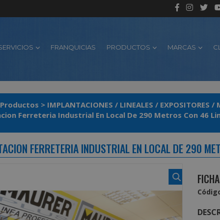
SERVICIOS
FRANQUICIAS
PRODUCTOS
MARCAS
C
Productos
>
IMPLANTACIONES / LINEALES / EXPOSITORES 
cion Ferreteria Industrial En Local De 290 Metros Con 46 Li
TACION FERRETERIA INDUSTRIAL EN LOCAL DE 290 ME
FICHA
Código
DESCR