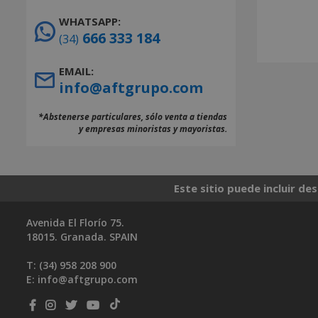
WHATSAPP:
666 333 184
(34)
EMAIL:
info@aftgrupo.com
*Abstenerse particulares, sólo venta a tiendas
y empresas minoristas y mayoristas.
Este sitio puede incluir de
Avenida El Florío 75.
18015. Granada. SPAIN
T: (34)
958 208 900
E:
info@aftgrupo.com