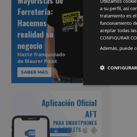
Mayoristas de
Utilizamos cookie
a su perfil, así 
Ferretería:
tratamiento es el
Hacemos
funcionamiento d
aceptar todas la
realidad su
CONFIGURAR CO
negocio
Además, puede c
Hazte franquiciado
de
Maurer Point
CONFIGURAR
SABER MÁS
Aplicación Oficial
AFT
PARA SMARTPHONES
& TABLETS