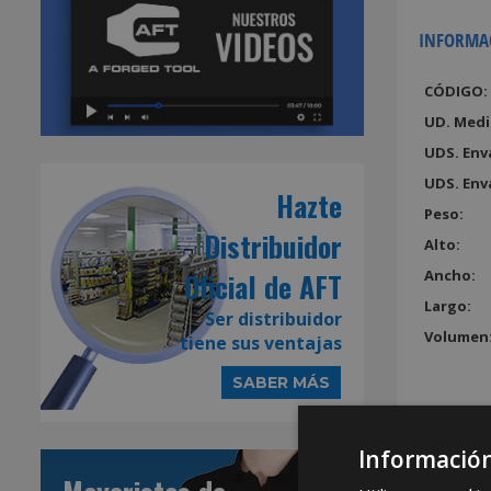
INFORMA
CÓDIGO:
UD. Medi
UDS. Env
UDS. Env
Hazte
Peso:
Distribuidor
Alto:
Oficial de AFT
Ancho:
Largo:
Ser distribuidor
Volumen
tiene sus ventajas
SABER MÁS
Información