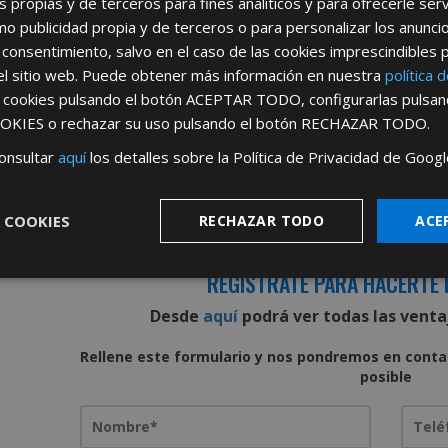
s propias y de terceros para fines analíticos y para ofrecerle se
publi
como publicidad propia y de terceros o para personalizar los anunci
IMPOR
 consentimiento, salvo en el caso de las cookies imprescindibles 
compr
negoc
el sitio web. Puede obtener más información en nuestra
política 
s cookies pulsando el botón
ACEPTAR TODO
, configurarlas pulsa
OKIES
o rechazar su uso pulsando el botón
RECHAZAR TODO
.
Desc
onsultar
aquí
los detalles sobre la Política de Privacidad de Googl
 COOKIES
RECHAZAR TODO
ACE
REGÍSTRATE PARA HACERTE 
Desde
aquí
podrá ver todas las ventaj
Rellene este formulario y nos pondremos en conta
posible