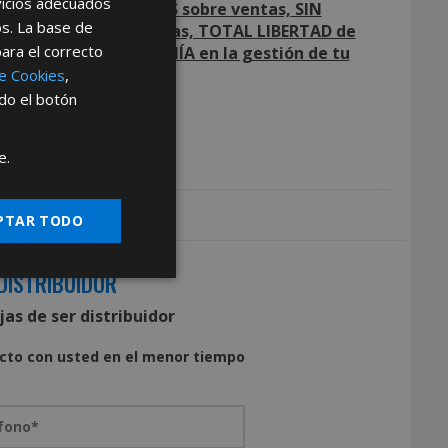
rvicios adecuados
cidad, SIN COMISIONES sobre ventas, SIN
os. La base de
TE mínimo de compras, TOTAL LIBERTAD de
para el correcto
as, TOTAL AUTONOMÍA en la gestión de tu
io.
de Cookies
,
ndo el botón
argar Ficha Técnica
e.
PTAR TODO
DISTRIBUIDOR
as de ser distribuidor
cto con usted en el menor tiempo