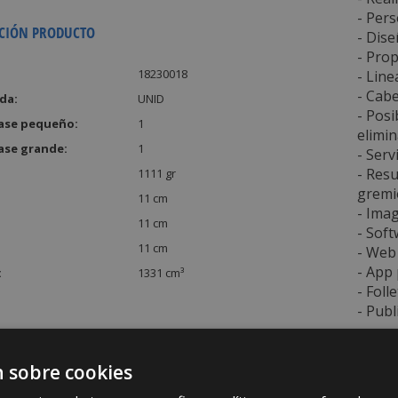
- Pers
CIÓN PRODUCTO
- Dise
- Pro
18230018
- Line
- Cab
da:
UNID
- Posi
ase pequeño:
1
elimi
ase grande:
1
- Serv
- Resu
1111 gr
gremio
11 cm
- Ima
11 cm
- Soft
11 cm
- Web 
- App 
:
1331 cm³
- Foll
- Publ
SIN C
 sobre cookies
PERIO