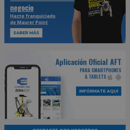
negocio
Hazte franquiciado
de
Maurer Point
SABER MÁS
Aplicación Oficial AFT
PARA SMARTPHONES
& TABLETS
INFÓRMATE AQUÍ