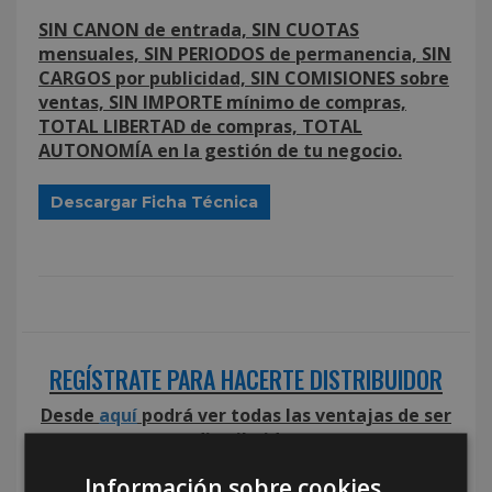
SIN CANON de entrada, SIN CUOTAS
mensuales, SIN PERIODOS de permanencia, SIN
CARGOS por publicidad, SIN COMISIONES sobre
ventas, SIN IMPORTE mínimo de compras,
TOTAL LIBERTAD de compras, TOTAL
AUTONOMÍA en la gestión de tu negocio.
Descargar Ficha Técnica
REGÍSTRATE PARA HACERTE DISTRIBUIDOR
Desde
aquí
podrá ver todas las ventajas de ser
distribuidor
Información sobre cookies
Rellene este formulario y nos pondremos en contacto