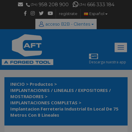
958 208 900
666 333 184
(34)
(34)
regístrate
Español
acceso B2B - Clientes
Desp
naveg
Descarga nuestra app
INICIO
>
Productos
>
IMPLANTACIONES / LINEALES / EXPOSITORES /
MOSTRADORES
>
IMPLANTACIONES COMPLETAS
>
Implantacion Ferreteria Industrial En Local De 75
Metros Con 8 Lineales