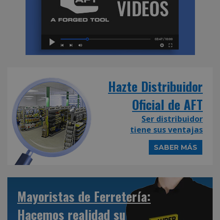
Hazte Distribuidor
Oficial de AFT
Ser distribuidor
tiene sus ventajas
SABER MÁS
Mayoristas de Ferretería:
Hacemos realidad su