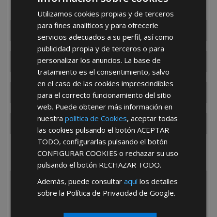
con usted en el menor tiempo posible
Utilizamos cookies propias y de terceros
para fines analíticos y para ofrecerle
servicios adecuados a su perfil, así como
publicidad propia y de terceros o para
personalizar los anuncios. La base de
tratamiento es el consentimiento, salvo
en el caso de las cookies imprescindibles
para el correcto funcionamiento del sitio
web. Puede obtener más información en
nuestra
política de Cookies
, aceptar todas
las cookies pulsando el botón
ACEPTAR
TODO
, configurarlas pulsando el botón
¿De dónde es la empresa?
CONFIGURAR COOKIES
o rechazar su uso
España
Portugal
Otros
pulsando el botón
RECHAZAR TODO
.
Además, puede consultar
aquí
los detalles
sobre la Política de Privacidad de Google.