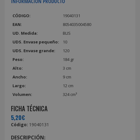
INFORMACIÓN PRODUCTO
CÓDIGO:
19040131
EAN:
8054035004580
UD. Medida:
BLIS
UDS. Envase pequeño:
10
UDS. Envase grande:
120
Peso:
184 gr
Alto:
3 cm
Ancho:
9 cm
Largo:
12 cm
Volumen:
324 cm³
FICHA TÉCNICA
5,20€
Código:
19040131
DESCRIPCIÓN: