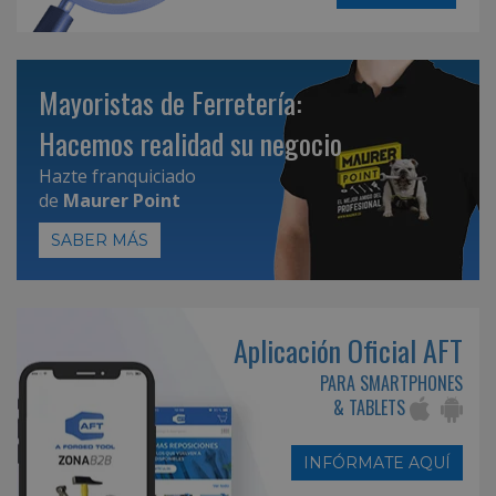
Mayoristas de Ferretería:
Hacemos realidad su negocio
Hazte franquiciado
de
Maurer Point
SABER MÁS
Aplicación Oficial AFT
PARA SMARTPHONES
& TABLETS
INFÓRMATE AQUÍ