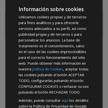
¿De dónde es la empresa?
España
Portugal
Otros
Información sobre cookies
Utilizamos cookies propias y de terceros
para fines analíticos y para ofrecerle
servicios adecuados a su perfil, así como
publicidad propia y de terceros o para
personalizar los anuncios. La base de
tratamiento es el consentimiento, salvo
He leído y acepto la
Política de Privacidad
en el caso de las cookies imprescindibles
para el correcto funcionamiento del sitio
web. Puede obtener más información en
nuestra
política de Cookies
, aceptar todas
las cookies pulsando el botón
ACEPTAR
TODO
, configurarlas pulsando el botón
CONFIGURAR COOKIES
o rechazar su uso
*Abstenerse particulares, sólo venta a tiendas y empresas minoristas y
mayoristas.
pulsando el botón
RECHAZAR TODO
.
Además, puede consultar
aquí
los detalles
sobre la Política de Privacidad de Google.