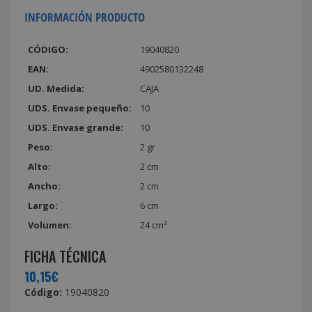
INFORMACIÓN PRODUCTO
CÓDIGO:
19040820
EAN:
4902580132248
UD. Medida:
CAJA
UDS. Envase pequeño:
10
UDS. Envase grande:
10
Peso:
2 gr
Alto:
2 cm
Ancho:
2 cm
Largo:
6 cm
Volumen:
24 cm³
FICHA TÉCNICA
10,15€
Código:
19040820