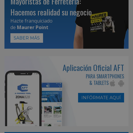
Mayoristas de Ferretería:
Hacemos realidad su negocio
Hazte franquiciado
de
Maurer Point
SABER MÁS
Aplicación Oficial AFT
PARA SMARTPHONES
& TABLETS
INFÓRMATE AQUÍ