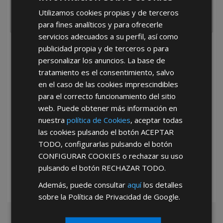
Utilizamos cookies propias y de terceros
para fines analíticos y para ofrecerle
servicios adecuados a su perfil, así como
publicidad propia y de terceros o para
He leído y acepto la
Política de Privacidad
personalizar los anuncios. La base de
tratamiento es el consentimiento, salvo
en el caso de las cookies imprescindibles
para el correcto funcionamiento del sitio
web. Puede obtener más información en
nuestra
política de Cookies
, aceptar todas
las cookies pulsando el botón
ACEPTAR
*Abstenerse particulares, sólo venta a tiendas y empresas minoristas y
TODO
, configurarlas pulsando el botón
mayoristas.
CONFIGURAR COOKIES
o rechazar su uso
pulsando el botón
RECHAZAR TODO
.
Además, puede consultar
aquí
los detalles
sobre la Política de Privacidad de Google.