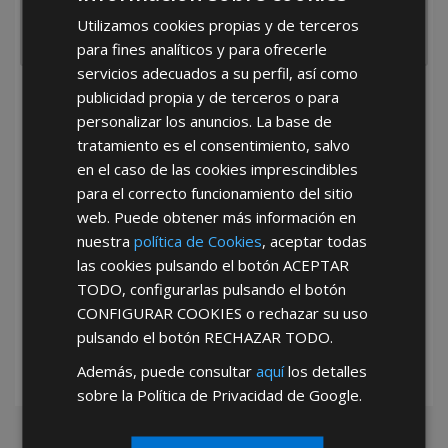
Utilizamos cookies propias y de terceros
para fines analíticos y para ofrecerle
servicios adecuados a su perfil, así como
publicidad propia y de terceros o para
He leído y acepto la
Política de Privacidad
personalizar los anuncios. La base de
tratamiento es el consentimiento, salvo
en el caso de las cookies imprescindibles
para el correcto funcionamiento del sitio
web. Puede obtener más información en
nuestra
política de Cookies
, aceptar todas
las cookies pulsando el botón
ACEPTAR
*Abstenerse particulares, sólo venta a tiendas y empresas minoristas y
TODO
, configurarlas pulsando el botón
mayoristas.
CONFIGURAR COOKIES
o rechazar su uso
pulsando el botón
RECHAZAR TODO
.
Además, puede consultar
aquí
los detalles
sobre la Política de Privacidad de Google.