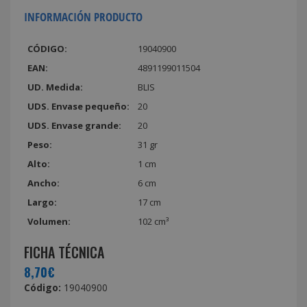
INFORMACIÓN PRODUCTO
CÓDIGO:
19040900
EAN:
4891199011504
UD. Medida:
BLIS
UDS. Envase pequeño:
20
UDS. Envase grande:
20
Peso:
31 gr
Alto:
1 cm
Ancho:
6 cm
Largo:
17 cm
Volumen:
102 cm³
FICHA TÉCNICA
8,70€
Código:
19040900