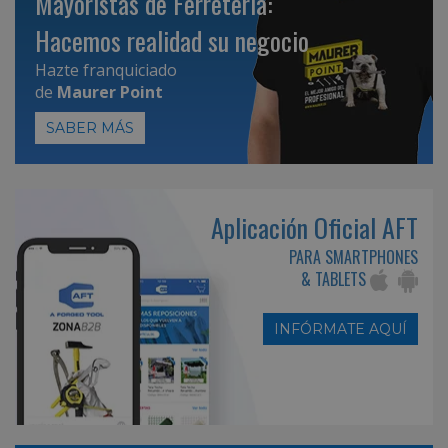
Mayoristas de Ferretería:
Hacemos realidad su negocio
Hazte franquiciado
de
Maurer Point
SABER MÁS
Aplicación Oficial AFT
PARA SMARTPHONES
& TABLETS
INFÓRMATE AQUÍ