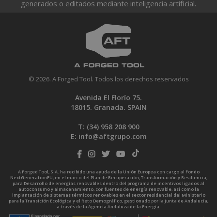
generados o editados mediante inteligencia artificial.
© 2026. A Forged Tool. Todos los derechos reservados
Avenida El Florío 75.
18015. Granada. SPAIN
T: (34)
958 208 900
E:
info@aftgrupo.com
A Forged Tool, S.A. ha recibido una ayuda de la Unión Europea con cargo al Fondo
NextGenerationEU, en el marco del Plan de Recuperación, Transformación y Resiliencia,
para Desarrollo de energías renovables dentro del programa de incentivos ligados al
autoconsumo y almacenamiento, con fuentes de energía renovable, así como la
implantación de sistemas térmicos renovables en el sector residencial del Ministerio
para la Transición Ecológica y el Reto Demográfico, gestionado por la Junta de Andalucía,
a través de la Agencia Andaluza de la Energía.