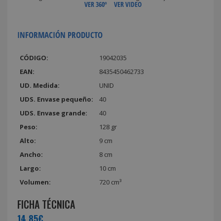
VER 360º
VER VIDEO
INFORMACIÓN PRODUCTO
CÓDIGO:
19042035
EAN:
8435450462733
UD. Medida:
UNID
UDS. Envase pequeño:
40
UDS. Envase grande:
40
Peso:
128 gr
Alto:
9 cm
Ancho:
8 cm
Largo:
10 cm
Volumen:
720 cm³
FICHA TÉCNICA
14,85€