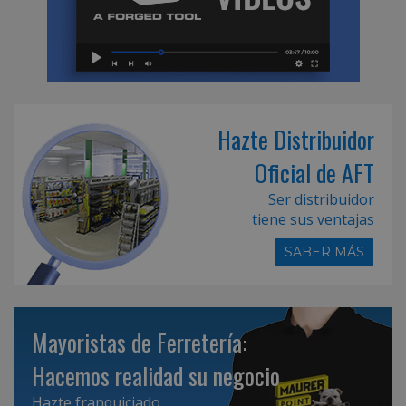
Hazte Distribuidor
Oficial de AFT
Ser distribuidor
tiene sus ventajas
SABER MÁS
Mayoristas de Ferretería:
Hacemos realidad su negocio
Hazte franquiciado