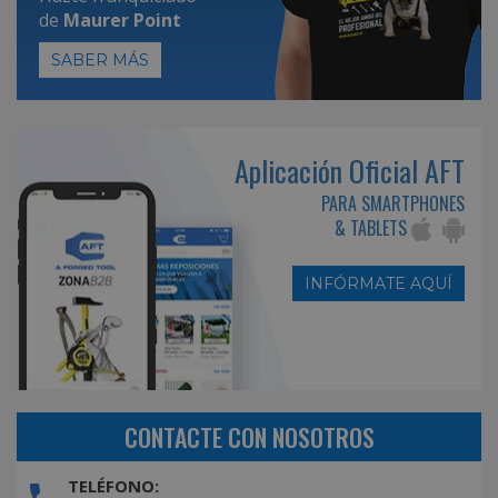
de
Maurer Point
SABER MÁS
Aplicación Oficial AFT
PARA SMARTPHONES
& TABLETS
INFÓRMATE AQUÍ
CONTACTE CON NOSOTROS
TELÉFONO: