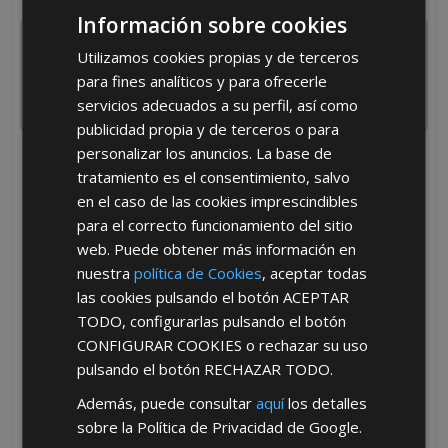
España
Portugal
Otros
Información sobre cookies
Utilizamos cookies propias y de terceros
para fines analíticos y para ofrecerle
servicios adecuados a su perfil, así como
publicidad propia y de terceros o para
personalizar los anuncios. La base de
He leído y acepto la
Política de Privacidad
tratamiento es el consentimiento, salvo
en el caso de las cookies imprescindibles
para el correcto funcionamiento del sitio
web. Puede obtener más información en
nuestra
política de Cookies
, aceptar todas
las cookies pulsando el botón
ACEPTAR
TODO
, configurarlas pulsando el botón
*Abstenerse particulares, sólo venta a tiendas y empresas minoristas y
CONFIGURAR COOKIES
o rechazar su uso
mayoristas.
pulsando el botón
RECHAZAR TODO
.
Además, puede consultar
aquí
los detalles
sobre la Política de Privacidad de Google.