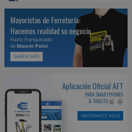
Mayoristas de Ferretería:
Hacemos realidad su negocio
Hazte franquiciado
de
Maurer Point
SABER MÁS
Aplicación Oficial AFT
PARA SMARTPHONES
& TABLETS
INFÓRMATE AQUÍ