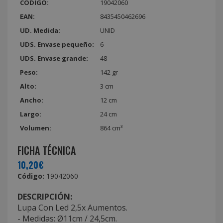
CÓDIGO:
19042060
EAN:
8435450462696
UD. Medida:
UNID
UDS. Envase pequeño:
6
UDS. Envase grande:
48
Peso:
142 gr
Alto:
3 cm
Ancho:
12 cm
Largo:
24 cm
Volumen:
864 cm³
FICHA TÉCNICA
10,20€
Código:
19042060
DESCRIPCIÓN:
Lupa Con Led 2,5x Aumentos.
- Medidas: Ø11cm / 24,5cm.