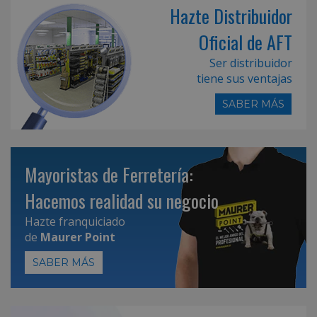
Hazte Distribuidor
Oficial de AFT
Ser distribuidor
tiene sus ventajas
SABER MÁS
Mayoristas de Ferretería:
Hacemos realidad su negocio
Hazte franquiciado
de
Maurer Point
SABER MÁS