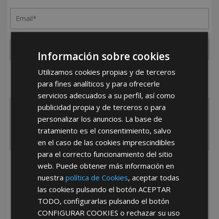
Información sobre cookies
Utilizamos cookies propias y de terceros
¿De dónde es la empresa?
para fines analíticos y para ofrecerle
España
Portugal
Otros
servicios adecuados a su perfil, así como
publicidad propia y de terceros o para
personalizar los anuncios. La base de
tratamiento es el consentimiento, salvo
en el caso de las cookies imprescindibles
para el correcto funcionamiento del sitio
web. Puede obtener más información en
He leído y acepto la
Política de Privacidad
nuestra
política de Cookies
, aceptar todas
las cookies pulsando el botón
ACEPTAR
TODO
, configurarlas pulsando el botón
CONFIGURAR COOKIES
o rechazar su uso