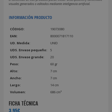
visuales generados o editados mediante inteligencia artificial.
INFORMACIÓN PRODUCTO
CÓDIGO:
19073080
EAN:
8000071817110
UD. Medida:
UNID
UDS. Envase pequeño:
5
UDS. Envase grande:
20
Peso:
60 gr
Alto:
7 cm
Ancho:
7 cm
Largo:
14 cm
Volumen:
686 cm³
FICHA TÉCNICA
3,95€