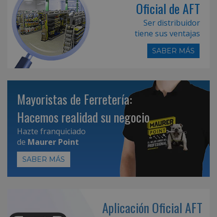
Oficial de AFT
Ser distribuidor
tiene sus ventajas
SABER MÁS
Mayoristas de Ferretería:
Hacemos realidad su negocio
Hazte franquiciado
de
Maurer Point
SABER MÁS
Aplicación Oficial AFT