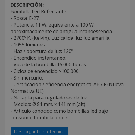
DESCRIPCIÓN:
Bombilla Led Reflectante
- Rosca: E-27.
- Potencia: 11 W. equivalente a 100 W.
aproximadamente de antigua incandescencia.
- 2700º K. (Kelvin), Luz calida, luz luz amarilla.
- 1055 lúmenes.
- Haz / apertura de luz: 120º
- Encendido instantaneo.
- Vida de la bombilla 15.000 horas.
- Ciclos de encendido >100.000
- Sin mercurio.
- Certificación / eficiencia energetica. A+ / F (Nueva
Normativa UE)
- No apta para reguladores de luz.
- Medida: Ø 81 mm. x 141 mm.(alt)
- Articulo conocido como bombillas led bajo
consumo, bombilla ahorro.
Descargar Ficha Técnica