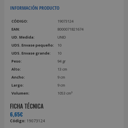
INFORMACIÓN PRODUCTO
CÓDIGO:
19073124
EAN:
8000071821674
UD. Medida:
UNID
UDS. Envase pequeño:
10
UDS. Envase grande:
10
Peso:
94 gr
Alto:
13 cm
Ancho:
9 cm
Largo:
9 cm
Volumen:
1053 cm³
FICHA TÉCNICA
6,65€
Código:
19073124