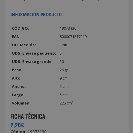
INFORMACIÓN PRODUCTO
CÓDIGO:
19073130
EAN:
8000071817219
UD. Medida:
UNID
UDS. Envase pequeño:
5
UDS. Envase grande:
50
Peso:
26 gr
Alto:
9 cm
Ancho:
5 cm
Largo:
5 cm
Volumen:
225 cm³
FICHA TÉCNICA
2,20€
Código:
19073130