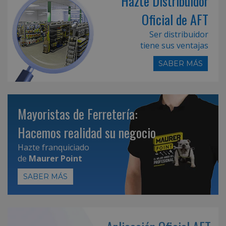
Hazte Distribuidor
Oficial de AFT
Ser distribuidor
tiene sus ventajas
SABER MÁS
Mayoristas de Ferretería:
Hacemos realidad su negocio
Hazte franquiciado
de
Maurer Point
SABER MÁS