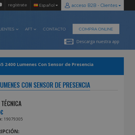
regístrate
Español
acceso B2B - Clientes
LIENTES
AFT
CONTACTO
COMPRA ONLINE
Descarga nuestra app
ed Plano 30 Watt. Luz Blanca 4000º K IP 65 2400 Lumenes Con Sensor de Presencia
 LUMENES CON SENSOR DE PRESENCIA
 TÉCNICA
0€
:
19079305
IPCIÓN: