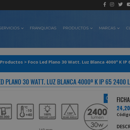
SERVICIOS
FRANQUICIAS
PRODUCTOS
MARCAS
C
Productos
>
Foco L
ED PLANO 30 WATT. LUZ BLANCA 4000º K IP 65 2400
FICHA
24,2
Código
DESCR