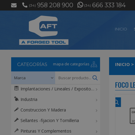
958 208 900
666 333 184
(34)
(34)
INICIO
mapa de categorías
INICIO
>
CATEGORÍAS
FOCO L
Implantaciones / Lineales / Expositores / Mostradores
Industria
Construccion Y Madera
Sellantes -fijacion Y Tornilleria
Pinturas Y Complementos