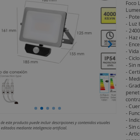
Foco L
Lumen
- Pote
- Luz 
- 240
- Haz 
- Ence
- Vida
- Cicl
- Sin 
- Cert
- Med
- Grad
penetr
contra
- Cuer
- Func
- Indi
 de este producto puede incluir descripciones y contenidos visuales
- Sin c
editados mediante inteligencia artificial.
- Arti