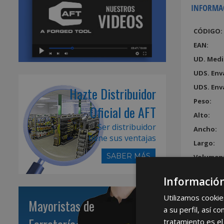
INFORMA
CÓDIGO:
EAN:
UD. Medi
UDS. Env
UDS. Env
Hazte Distribuidor
Peso:
Oficial de AFT
Alto:
Ser distribuidor
Ancho:
tiene sus ventajas
Largo:
SABER MÁS
Volumen
Información
Utilizamos cookie
Mayoristas de
a su perfil, así 
tratamiento es el