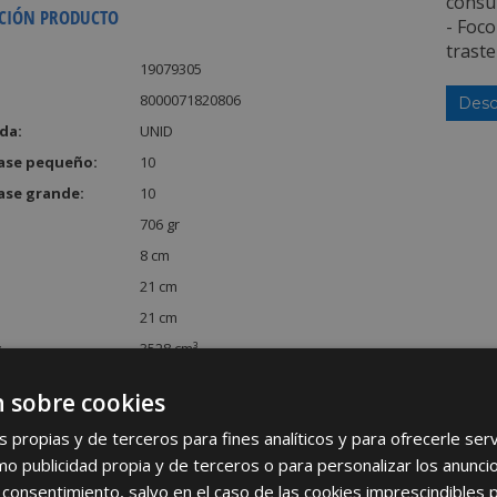
consu
CIÓN PRODUCTO
- Foco
traste
19079305
8000071820806
Desc
da:
UNID
ase pequeño:
10
ase grande:
10
706 gr
8 cm
21 cm
21 cm
:
3528 cm³
 sobre cookies
s propias y de terceros para fines analíticos y para ofrecerle se
como publicidad propia y de terceros o para personalizar los anunci
 consentimiento, salvo en el caso de las cookies imprescindibles 