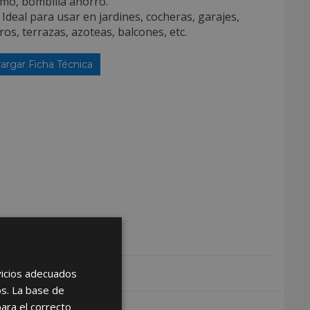
mo, bombilla ahorro.
 Ideal para usar en jardines, cocheras, garajes,
ros, terrazas, azoteas, balcones, etc.
argar Ficha Técnica
rvicios adecuados
os. La base de
para el correcto