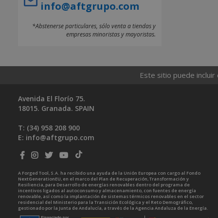
info@aftgrupo.com
*Abstenerse particulares, sólo venta a tiendas y
empresas minoristas y mayoristas.
Este sitio puede incluir
Avenida El Florío 75.
18015. Granada. SPAIN
T: (34)
958 208 900
E:
info@aftgrupo.com
A Forged Tool, S.A. ha recibido una ayuda de la Unión Europea con cargo al Fondo
NextGenerationEU, en el marco del Plan de Recuperación, Transformación y
Resiliencia, para Desarrollo de energías renovables dentro del programa de
incentivos ligados al autoconsumo y almacenamiento, con fuentes de energía
renovable, así como la implantación de sistemas térmicos renovables en el sector
residencial del Ministerio para la Transición Ecológica y el Reto Demográfico,
gestionado por la Junta de Andalucía, a través de la Agencia Andaluza de la Energía.