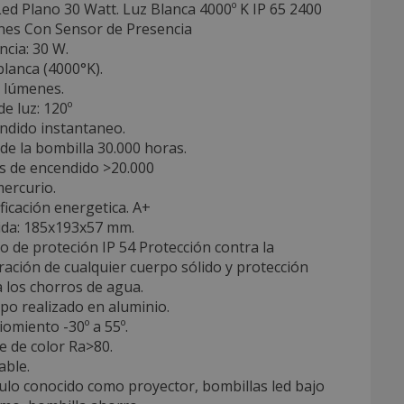
ed Plano 30 Watt. Luz Blanca 4000º K IP 65 2400
es Con Sensor de Presencia
ncia: 30 W.
blanca (4000°K).
0 lúmenes.
de luz: 120º
ndido instantaneo.
 de la bombilla 30.000 horas.
os de encendido >20.000
mercurio.
ificación energetica. A+
ida: 185x193x57 mm.
o de proteción IP 54 Protección contra la
ación de cualquier cuerpo sólido y protección
 los chorros de agua.
po realizado en aluminio.
iomiento -30º a 55º.
ce de color Ra>80.
able.
culo conocido como proyector, bombillas led bajo