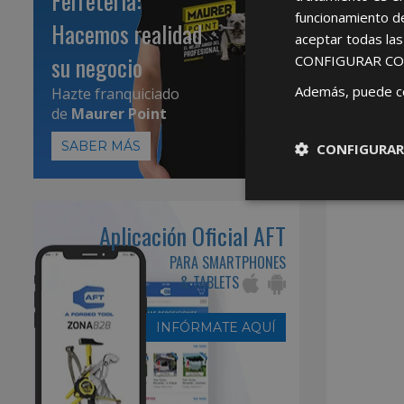
Ferretería:
funcionamiento d
Hacemos realidad
aceptar todas la
su negocio
CONFIGURAR CO
Además, puede c
Hazte franquiciado
de
Maurer Point
SABER MÁS
CONFIGURAR
Aplicación Oficial AFT
PARA SMARTPHONES
& TABLETS
INFÓRMATE AQUÍ