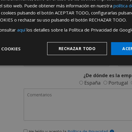
REGÍSTRATE PARA HACERTE 
el sitio web. Puede obtener más información en nuestra
política 
s cookies pulsando el botón
ACEPTAR TODO
, configurarlas pulsa
Desde
aquí
podrá ver todas las ventaj
OKIES
o rechazar su uso pulsando el botón
RECHAZAR TODO
.
Rellene este formulario y nos pondremos en contacto c
onsultar
aquí
los detalles sobre la Política de Privacidad de Googl
 COOKIES
RECHAZAR TODO
ACE
¿De dónde es la emp
España
Portugal
He leído y acepto la
Política de Privacidad