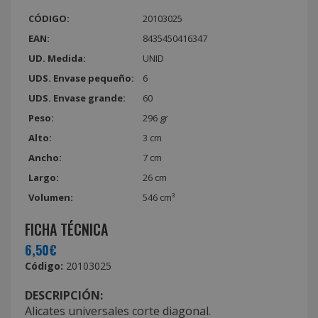
CÓDIGO:
20103025
EAN:
8435450416347
UD. Medida:
UNID
UDS. Envase pequeño:
6
UDS. Envase grande:
60
Peso:
296 gr
Alto:
3 cm
Ancho:
7 cm
Largo:
26 cm
Volumen:
546 cm³
FICHA TÉCNICA
6,50€
Código:
20103025
DESCRIPCIÓN:
Alicates universales corte diagonal.