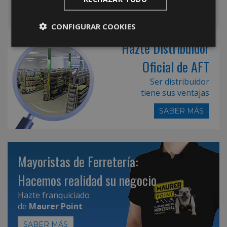
CONFIGURAR COOKIES
Hazte Distribuidor
Oficial de AFT
Ser distribuidor
tiene sus ventajas
SABER MÁS
Mayoristas de Ferretería:
Hacemos realidad su negocio
Hazte franquiciado
de
Maurer Point
SABER MÁS