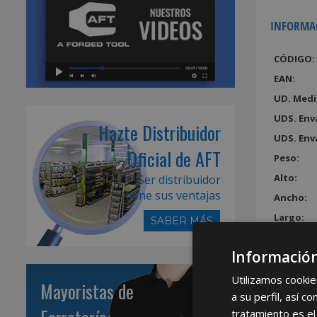
INFORMA
CÓDIGO:
EAN:
UD. Medi
UDS. Env
Hazte Distribuidor
UDS. Env
Oficial de AFT
Peso:
Alto:
Ser distribuidor
tiene sus ventajas
Ancho:
Largo:
SABER MÁS
Volumen
Información
Utilizamos cookie
Mayoristas de
a su perfil, así 
tratamiento es el