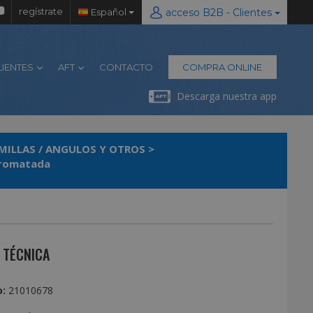
regístrate
Español
acceso B2B - Clientes
LIENTES
AFT
CONTACTO
COMPRA ONLINE
Descarga nuestra app
MILLAS / ANGULOS Y OTROS
>
cromatada
 TÉCNICA
:
21010678