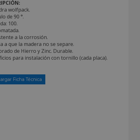
IPCIÓN:
dra wolfpack.
lo de 90 °.
da: 100.
omatada.
stente a la corrosión.
a a que la madera no se separe.
orado de Hierro y Zinc. Durable.
ificios para instalación con tornillo (cada placa).
argar Ficha Técnica