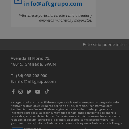
info@aftgrupo.com
*Abstenerse particulares, sólo venta a tiendas y
empresas minoristas y mayoristas.
Este sitio puede incluir
Avenida El Florío 75.
18015. Granada. SPAIN
T: (34)
958 208 900
E:
info@aftgrupo.com
A Forged Tool, S.A. ha recibido una ayuda de la Unión Europea con cargo al Fondo
NextGenerationEU, en el marco del Plan de Recuperación, Transformación y
Resiliencia, para Desarrollo de energías renovables dentro del programa de
incentivos ligados al autoconsumo y almacenamiento, con fuentes de energía
renovable, así como la implantación de sistemas térmicos renovables en el sector
residencial del Ministerio para la Transición Ecológica y el Reto Demográfico,
gestionado por la Junta de Andalucía, a través de la Agencia Andaluza de la Energía.