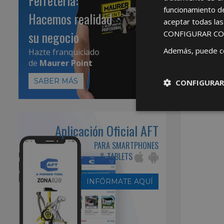
Ferretería:
funcionamiento d
Hacemos realidad
aceptar todas la
su negocio
CONFIGURAR CO
Además, puede c
Hazte franquiciado
de
Maurer Point
SABER MÁS
CONFIGURAR
Aplicación Oficial AFT
PARA SMARTPHONES
& TABLETS
INFÓRMATE AQUÍ