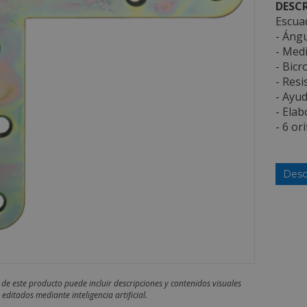
DESCR
Escua
- Ángu
- Medi
- Bicr
- Resi
- Ayud
- Elab
- 6 or
Desc
 de este producto puede incluir descripciones y contenidos visuales
editados mediante inteligencia artificial.