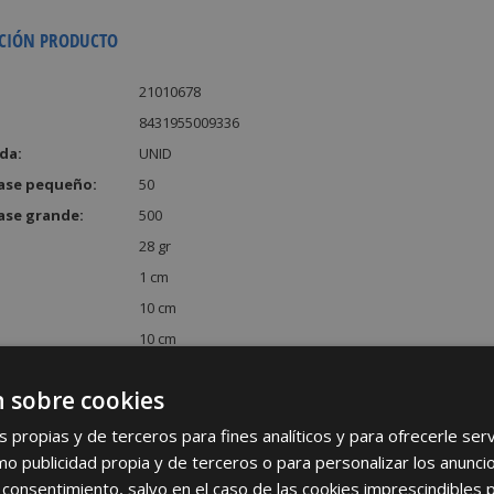
CIÓN PRODUCTO
21010678
8431955009336
da:
UNID
ase pequeño:
50
ase grande:
500
28 gr
1 cm
10 cm
10 cm
:
100 cm³
 sobre cookies
s propias y de terceros para fines analíticos y para ofrecerle se
como publicidad propia y de terceros o para personalizar los anunci
 consentimiento, salvo en el caso de las cookies imprescindibles 