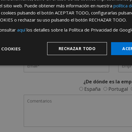
el sitio web. Puede obtener más información en nuestra
política 
REGÍSTRATE PARA HACERTE 
s cookies pulsando el botón
ACEPTAR TODO
, configurarlas pulsa
OKIES
o rechazar su uso pulsando el botón
RECHAZAR TODO
.
Desde
aquí
podrá ver todas las ventaj
onsultar
aquí
los detalles sobre la Política de Privacidad de Googl
Rellene este formulario y nos pondremos en contacto c
 COOKIES
RECHAZAR TODO
ACE
¿De dónde es la emp
España
Portugal