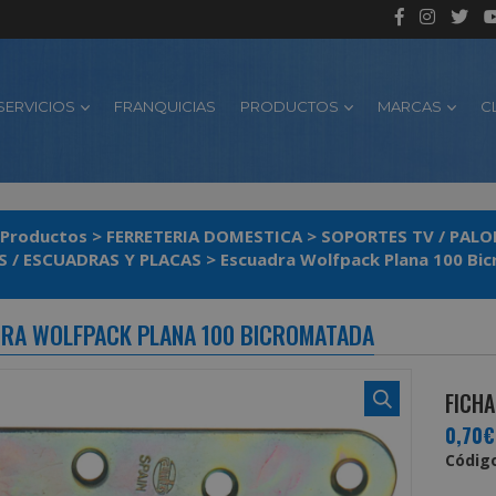
SERVICIOS
FRANQUICIAS
PRODUCTOS
MARCAS
C
Productos
>
FERRETERIA DOMESTICA
>
SOPORTES TV / PALO
 / ESCUADRAS Y PLACAS
>
Escuadra Wolfpack Plana 100 Bi
RA WOLFPACK PLANA 100 BICROMATADA
FICHA
0,70€
Código