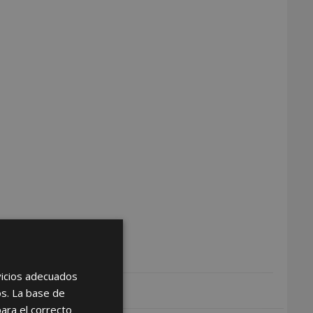
rvicios adecuados
os. La base de
para el correcto