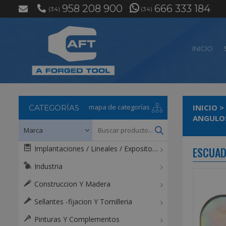
958 208 900
666 333 184
(34)
(34)
INICIO
mapa de categorías
INICIO
>
CATEGORÍAS
ANGULOS
Implantaciones / Lineales / Expositores / Mostradores
ESCUAD
Industria
Construccion Y Madera
Sellantes -fijacion Y Tornilleria
Pinturas Y Complementos