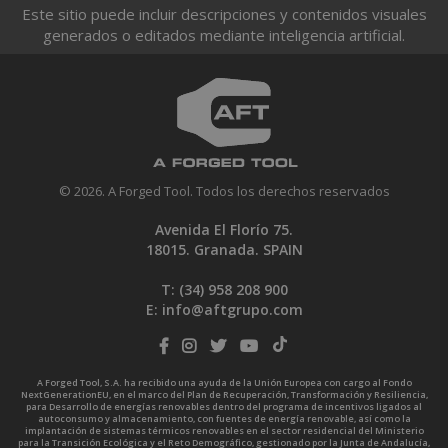
Este sitio puede incluir descripciones y contenidos visuales
generados o editados mediante inteligencia artificial.
© 2026. A Forged Tool. Todos los derechos reservados
Avenida El Florío 75.
18015. Granada. SPAIN
T: (34)
958 208 900
E:
info@aftgrupo.com
A Forged Tool, S.A. ha recibido una ayuda de la Unión Europea con cargo al Fondo
NextGenerationEU, en el marco del Plan de Recuperación, Transformación y Resiliencia,
para Desarrollo de energías renovables dentro del programa de incentivos ligados al
autoconsumo y almacenamiento, con fuentes de energía renovable, así como la
implantación de sistemas térmicos renovables en el sector residencial del Ministerio
para la Transición Ecológica y el Reto Demográfico, gestionado por la Junta de Andalucía,