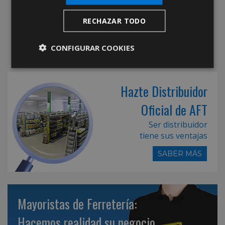
RECHAZAR TODO
CONFIGURAR COOKIES
Hazte Distribuidor
Oficial de AFT
Ser distribuidor
tiene sus ventajas
SABER MÁS
Mayoristas de Ferretería:
Hacemos realidad su negocio