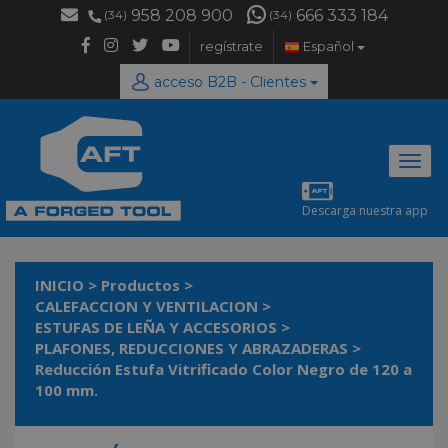
958 208 900
666 333 184
(34)
(34)
regístrate
Español
acceso B2B - Clientes
Desp
naveg
Descarga nuestra app
INICIO
>
Productos
>
CALEFACCION Y VENTILACION
>
ESTUFAS DE LEÑA Y ACCESORIOS
>
PLAFONES, REDUCCIONES Y ABRAZADERAS
>
Reducción Estufa Vitrificado Color Negro de 120 a
100 mm.