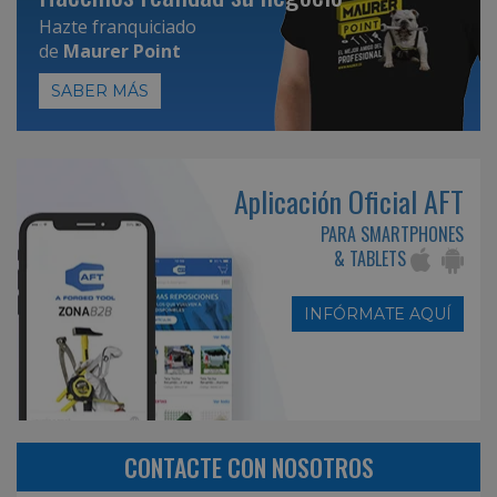
Hazte franquiciado
de
Maurer Point
SABER MÁS
Aplicación Oficial AFT
PARA SMARTPHONES
& TABLETS
INFÓRMATE AQUÍ
CONTACTE CON NOSOTROS