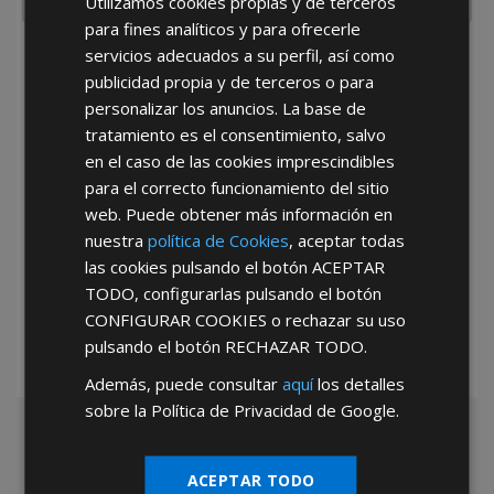
Utilizamos cookies propias y de terceros
para fines analíticos y para ofrecerle
servicios adecuados a su perfil, así como
He leído y acepto la
Política de Privacidad
publicidad propia y de terceros o para
personalizar los anuncios. La base de
tratamiento es el consentimiento, salvo
en el caso de las cookies imprescindibles
para el correcto funcionamiento del sitio
web. Puede obtener más información en
nuestra
política de Cookies
, aceptar todas
*Abstenerse particulares, sólo venta a tiendas y empresas minoristas y
las cookies pulsando el botón
ACEPTAR
mayoristas.
TODO
, configurarlas pulsando el botón
CONFIGURAR COOKIES
o rechazar su uso
pulsando el botón
RECHAZAR TODO
.
Además, puede consultar
aquí
los detalles
sobre la Política de Privacidad de Google.
ACEPTAR TODO