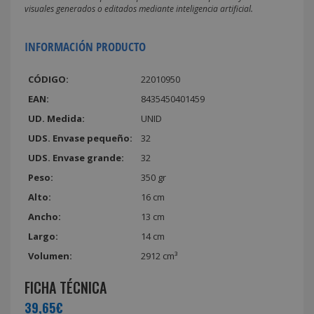
visuales generados o editados mediante inteligencia artificial.
INFORMACIÓN PRODUCTO
CÓDIGO:
22010950
EAN:
8435450401459
UD. Medida:
UNID
UDS. Envase pequeño:
32
UDS. Envase grande:
32
Peso:
350 gr
Alto:
16 cm
Ancho:
13 cm
Largo:
14 cm
Volumen:
2912 cm³
FICHA TÉCNICA
39,65€