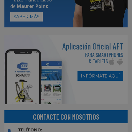
de
Maurer Point
SABER MÁS
Aplicación Oficial AFT
PARA SMARTPHONES
& TABLETS
INFÓRMATE AQUÍ
CONTACTE CON NOSOTROS
TELÉFONO: