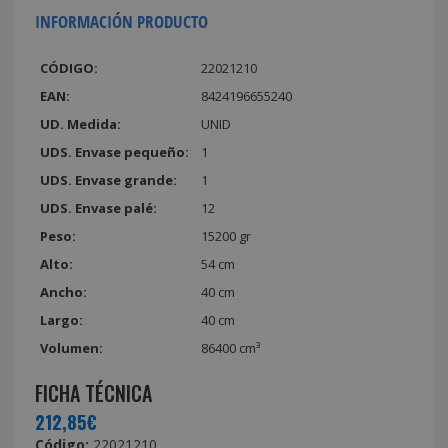
INFORMACIÓN PRODUCTO
CÓDIGO:
22021210
EAN:
8424196655240
UD. Medida:
UNID
UDS. Envase pequeño:
1
UDS. Envase grande:
1
UDS. Envase palé:
12
Peso:
15200 gr
Alto:
54 cm
Ancho:
40 cm
Largo:
40 cm
Volumen:
86400 cm³
FICHA TÉCNICA
212,85€
Código:
22021210