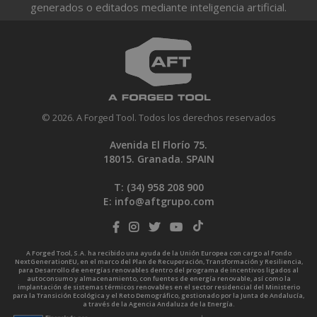
generados o editados mediante inteligencia artificial.
© 2026. A Forged Tool. Todos los derechos reservados
Avenida El Florío 75.
18015. Granada. SPAIN
T: (34)
958 208 900
E:
info@aftgrupo.com
A Forged Tool, S.A. ha recibido una ayuda de la Unión Europea con cargo al Fondo
NextGenerationEU, en el marco del Plan de Recuperación, Transformación y Resiliencia,
para Desarrollo de energías renovables dentro del programa de incentivos ligados al
autoconsumo y almacenamiento, con fuentes de energía renovable, así como la
implantación de sistemas térmicos renovables en el sector residencial del Ministerio
para la Transición Ecológica y el Reto Demográfico, gestionado por la Junta de Andalucía,
a través de la Agencia Andaluza de la Energía.