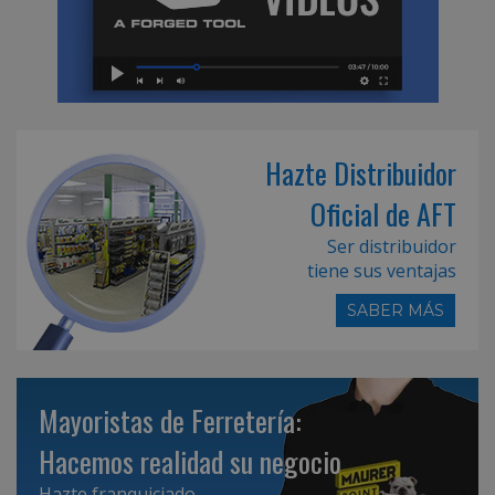
Hazte Distribuidor
Oficial de AFT
Ser distribuidor
tiene sus ventajas
SABER MÁS
Mayoristas de Ferretería:
Hacemos realidad su negocio
Hazte franquiciado