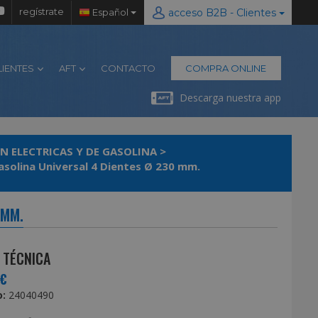
regístrate
Español
acceso B2B - Clientes
LIENTES
AFT
CONTACTO
COMPRA ONLINE
Descarga nuestra app
N ELECTRICAS Y DE GASOLINA
>
solina Universal 4 Dientes Ø 230 mm.
 MM.
 TÉCNICA
0€
:
24040490