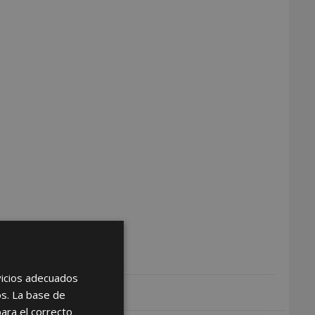
rvicios adecuados
os. La base de
para el correcto