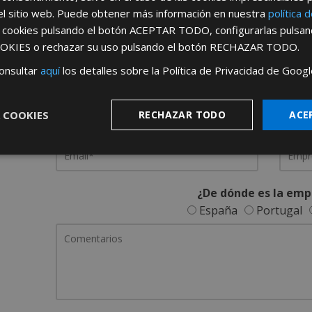
el sitio web. Puede obtener más información en nuestra
política 
REGÍSTRATE PARA HACERTE 
s cookies pulsando el botón
ACEPTAR TODO
, configurarlas pulsa
OKIES
o rechazar su uso pulsando el botón
RECHAZAR TODO
.
Desde
aquí
podrá ver todas las ventaj
onsultar
aquí
los detalles sobre la Política de Privacidad de Googl
Rellene este formulario y nos pondremos en contacto c
 COOKIES
RECHAZAR TODO
ACE
¿De dónde es la emp
España
Portugal