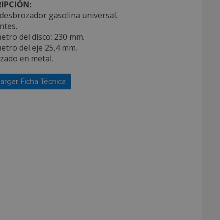
IPCIÓN:
desbrozador gasolina universal.
entes.
etro del disco: 230 mm.
etro del eje 25,4 mm.
izado en metal.
argar Ficha Técnica