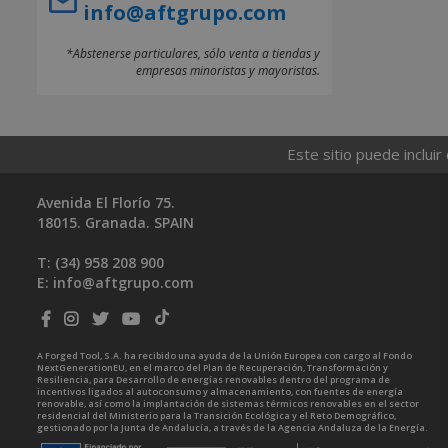
info@aftgrupo.com
*Abstenerse particulares, sólo venta a tiendas y
empresas minoristas y mayoristas.
Este sitio puede incluir
Avenida El Florío 75.
18015. Granada. SPAIN
T: (34)
958 208 900
E:
info@aftgrupo.com
A Forged Tool, S.A. ha recibido una ayuda de la Unión Europea con cargo al Fondo
NextGenerationEU, en el marco del Plan de Recuperación, Transformación y
Resiliencia, para Desarrollo de energías renovables dentro del programa de
incentivos ligados al autoconsumo y almacenamiento, con fuentes de energía
renovable, así como la implantación de sistemas térmicos renovables en el sector
residencial del Ministerio para la Transición Ecológica y el Reto Demográfico,
gestionado por la Junta de Andalucía, a través de la Agencia Andaluza de la Energía.