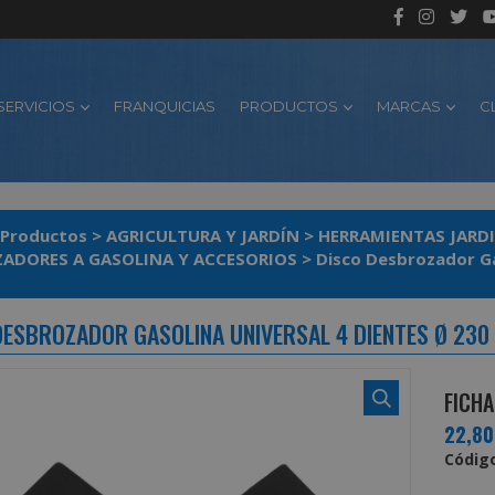
SERVICIOS
FRANQUICIAS
PRODUCTOS
MARCAS
C
Productos
>
AGRICULTURA Y JARDÍN
>
HERRAMIENTAS JARDI
ADORES A GASOLINA Y ACCESORIOS
>
Disco Desbrozador Ga
DESBROZADOR GASOLINA UNIVERSAL 4 DIENTES Ø 230
FICHA
22,8
Código