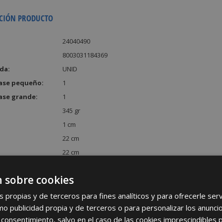
CIÓN PRODUCTO
24040490
8003031184369
da:
UNID
ase pequeño:
1
ase grande:
1
345 gr
1 cm
22 cm
22 cm
:
484 cm³
 sobre cookies
s propias y de terceros para fines analíticos y para ofrecerle se
como publicidad propia y de terceros o para personalizar los anunci
 consentimiento, salvo en el caso de las cookies imprescindibles 