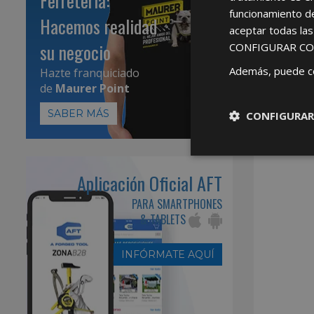
Ferretería:
funcionamiento d
Hacemos realidad
aceptar todas la
su negocio
CONFIGURAR CO
Además, puede c
Hazte franquiciado
de
Maurer Point
SABER MÁS
CONFIGURAR
Aplicación Oficial AFT
PARA SMARTPHONES
& TABLETS
INFÓRMATE AQUÍ