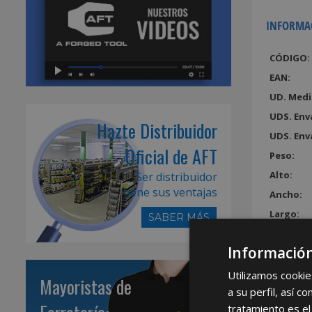
INFORMA
CÓDIGO:
EAN:
UD. Medi
UDS. Env
Hazte Distribuidor
UDS. Env
Oficial de AFT
Peso:
Alto:
Ser distribuidor
tiene sus ventajas
Ancho:
Largo:
SABER MÁS
Volumen
Información
Utilizamos cookie
Mayoristas de
a su perfil, así 
tratamiento es el