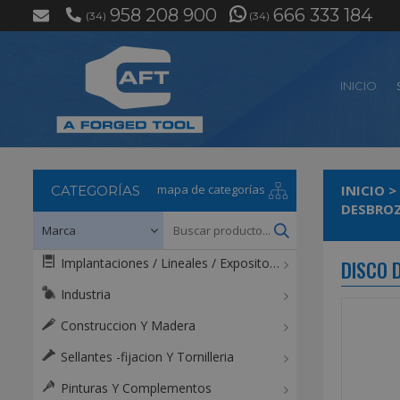
958 208 900
666 333 184
(34)
(34)
INICIO
mapa de categorías
INICIO
>
CATEGORÍAS
DESBROZ
Implantaciones / Lineales / Expositores / Mostradores
DISCO 
Industria
Construccion Y Madera
Sellantes -fijacion Y Tornilleria
Pinturas Y Complementos