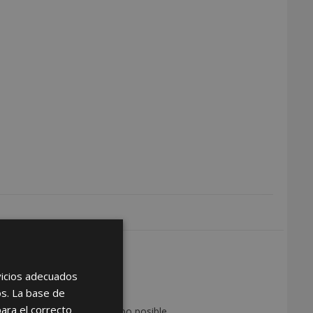
DISTRIBUIDOR
rvicios adecuados
as de ser distribuidor
os. La base de
para el correcto
on usted en el menor tiempo posible