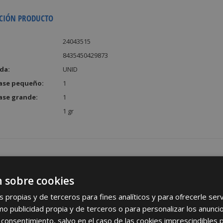
CIÓN PRODUCTO
24043515
8435450429873
da:
UNID
ase pequeño:
1
ase grande:
1
1 gr
 sobre cookies
REGÍSTRATE PARA HACERTE 
s propias y de terceros para fines analíticos y para ofrecerle se
Desde
aquí
podrá ver todas las ventaj
como publicidad propia y de terceros o para personalizar los anunci
 consentimiento, salvo en el caso de las cookies imprescindibles 
Rellene este formulario y nos pondremos en contacto c