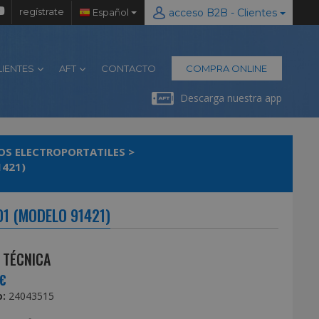
regístrate
Español
acceso B2B - Clientes
LIENTES
AFT
CONTACTO
COMPRA ONLINE
Descarga nuestra app
OS ELECTROPORTATILES
>
1421)
1 (MODELO 91421)
 TÉCNICA
€
:
24043515