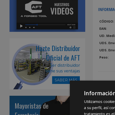
INFORMA
CÓDIGO:
EAN:
UD. Medi
UDS. Env
Hazte Distribuidor
UDS. Env
Oficial de AFT
Peso:
Ser distribuidor
tiene sus ventajas
SABER MÁS
Información
Utilizamos cookie
Mayoristas de
a su perfil, así 
tratamiento es el