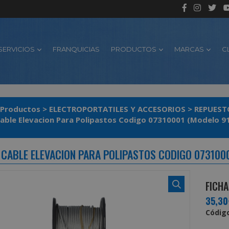
SERVICIOS
FRANQUICIAS
PRODUCTOS
MARCAS
C
Productos
>
ELECTROPORTATILES Y ACCESORIOS
>
REPUEST
able Elevacion Para Polipastos Codigo 07310001 (Modelo 9
 CABLE ELEVACION PARA POLIPASTOS CODIGO 0731000
FICHA
35,30
Código