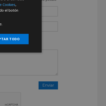
de Cookies
,
ndo el botón
e.
resa?
PTAR TODO
Otros