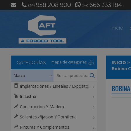
958 208 900
666 333 184
(34)
(34)
INICIO
mapa de categorías
INICIO
>
CATEGORÍAS
Bobina C
Implantaciones / Lineales / Expositores / Mostradores
BOBINA
Industria
Construccion Y Madera
Sellantes -fijacion Y Tornilleria
Pinturas Y Complementos