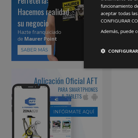
Ferretería:
funcionamiento d
Hacemos realidad
aceptar todas la
su negocio
CONFIGURAR CO
Además, puede c
Hazte franquiciado
de
Maurer Point
SABER MÁS
CONFIGURAR
Aplicación Oficial AFT
PARA SMARTPHONES
& TABLETS
INFÓRMATE AQUÍ