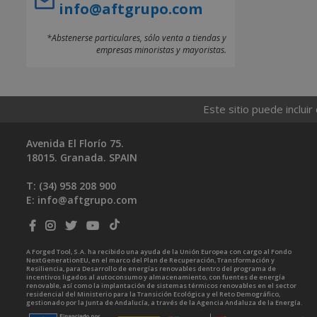
info@aftgrupo.com
*Abstenerse particulares, sólo venta a tiendas y
empresas minoristas y mayoristas.
Este sitio puede incluir
Avenida El Florío 75.
18015. Granada. SPAIN
T: (34)
958 208 900
E:
info@aftgrupo.com
A Forged Tool, S.A. ha recibido una ayuda de la Unión Europea con cargo al Fondo
NextGenerationEU, en el marco del Plan de Recuperación, Transformación y
Resiliencia, para Desarrollo de energías renovables dentro del programa de
incentivos ligados al autoconsumo y almacenamiento, con fuentes de energía
renovable, así como la implantación de sistemas térmicos renovables en el sector
residencial del Ministerio para la Transición Ecológica y el Reto Demográfico,
gestionado por la Junta de Andalucía, a través de la Agencia Andaluza de la Energía.