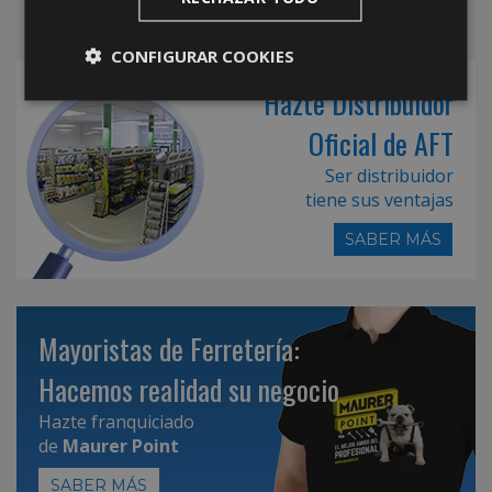
CONFIGURAR COOKIES
Hazte Distribuidor
Oficial de AFT
Ser distribuidor
tiene sus ventajas
SABER MÁS
Mayoristas de Ferretería:
Hacemos realidad su negocio
Hazte franquiciado
de
Maurer Point
SABER MÁS