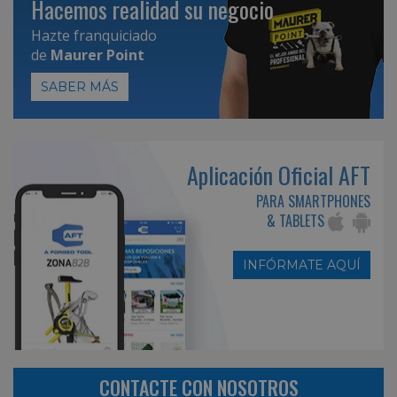
Hacemos realidad su negocio
Hazte franquiciado
de
Maurer Point
SABER MÁS
Aplicación Oficial AFT
PARA SMARTPHONES
& TABLETS
INFÓRMATE AQUÍ
CONTACTE CON NOSOTROS