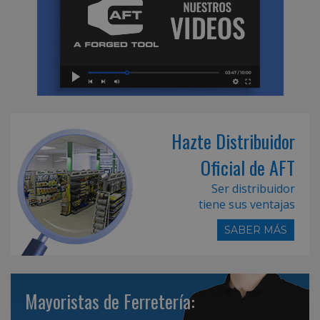
Hazte Distribuidor
Oficial de AFT
Ser distribuidor
tiene sus ventajas
SABER MÁS
Mayoristas de Ferretería: