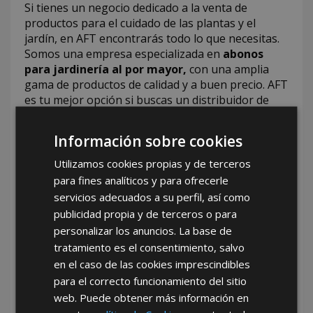
Si tienes un negocio dedicado a la venta de
productos para el cuidado de las plantas y el
jardín, en AFT encontrarás todo lo que necesitas.
Somos una empresa especializada en
abonos
para jardinería al por mayor,
con una amplia
gama de productos de calidad y a buen precio.
AFT
es tu mejor opción si buscas un distribuidor de
abonos para plantas que te ofrezca un servicio
profesional y eficiente.
Información sobre cookies
Contamos con más de 80 años de experiencia
Utilizamos cookies propias y de terceros
como proveedores de abonos para plantas y
para fines analíticos y para ofrecerle
otros artículos relacionados, como macetas,
servicios adecuados a su perfil, así como
semillas, herramientas, mangueras o regaderas.
publicidad propia y de terceros o para
Haz un pedido grande y aprovecha las ventajas de
comprar abonos para jardinería al por mayor.
personalizar los anuncios. La base de
Además, te ofrecemos asesoramiento
tratamiento es el consentimiento, salvo
personalizado para que puedas elegir los
en el caso de las cookies imprescindibles
productos que mejor se adapten a las necesidades
para el correcto funcionamiento del sitio
de tus clientes. Consulta nuestro catálogo online y
web. Puede obtener más información en
descubre la variedad y calidad de nuestros