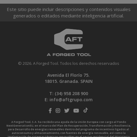
Este sitio puede incluir descripciones y contenidos visuales
generados o editados mediante inteligencia artificial.
© 2026. A Forged Tool. Todos los derechos reservados
Avenida El Florío 75.
18015. Granada. SPAIN
T: (34)
958 208 900
E:
info@aftgrupo.com
A Forged Tool, S.A. ha recibido una ayuda de la Unión Europea con cargo al Fondo
NextGenerationEU, en el marco del Plan de Recuperación, Transformación y Resiliencia,
para Desarrollo de energías renovables dentro del programa de incentivos ligados al
autoconsumo y almacenamiento, con fuentes de energía renovable, así como la
implantación de sistemas térmicos renovables en el sector residencial del Ministerio