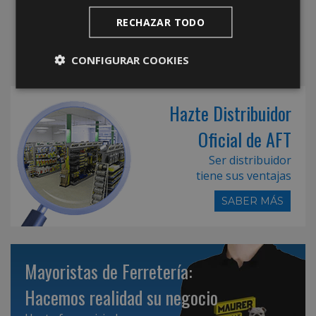
RECHAZAR TODO
CONFIGURAR COOKIES
Hazte Distribuidor
Oficial de AFT
Ser distribuidor
tiene sus ventajas
SABER MÁS
Mayoristas de Ferretería:
Hacemos realidad su negocio