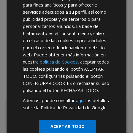
para fines analíticos y para ofrecerle
He leído y acepto la
Política de Privacidad
servicios adecuados a su perfil, así como
publicidad propia y de terceros o para
personalizar los anuncios. La base de
tratamiento es el consentimiento, salvo
en el caso de las cookies imprescindibles
para el correcto funcionamiento del sitio
web. Puede obtener más información en
*Abstenerse particulares, sólo venta a tiendas y empresas minoristas y
nuestra
política de Cookies
, aceptar todas
mayoristas.
las cookies pulsando el botón
ACEPTAR
TODO
, configurarlas pulsando el botón
CONFIGURAR COOKIES
o rechazar su uso
pulsando el botón
RECHAZAR TODO
.
Además, puede consultar
aquí
los detalles
sobre la Política de Privacidad de Google.
ACEPTAR TODO