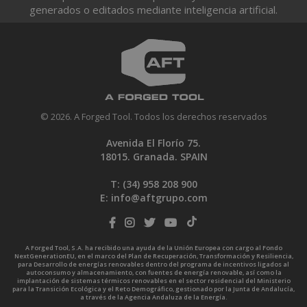
generados o editados mediante inteligencia artificial.
© 2026. A Forged Tool. Todos los derechos reservados
Avenida El Florío 75.
18015. Granada. SPAIN
T: (34)
958 208 900
E:
info@aftgrupo.com
A Forged Tool, S.A. ha recibido una ayuda de la Unión Europea con cargo al Fondo
NextGenerationEU, en el marco del Plan de Recuperación, Transformación y Resiliencia,
para Desarrollo de energías renovables dentro del programa de incentivos ligados al
autoconsumo y almacenamiento, con fuentes de energía renovable, así como la
implantación de sistemas térmicos renovables en el sector residencial del Ministerio
para la Transición Ecológica y el Reto Demográfico, gestionado por la Junta de Andalucía,
a través de la Agencia Andaluza de la Energía.