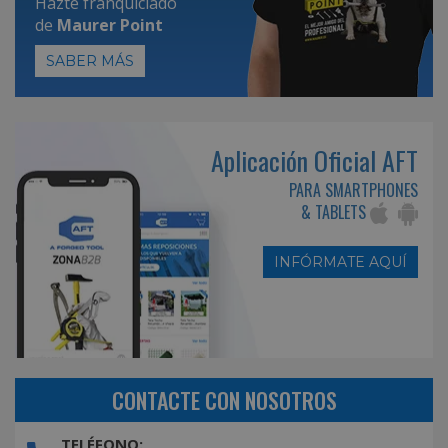
Hazte franquiciado
de
Maurer Point
SABER MÁS
Aplicación Oficial AFT
PARA SMARTPHONES
& TABLETS
INFÓRMATE AQUÍ
CONTACTE CON NOSOTROS
TELÉFONO: