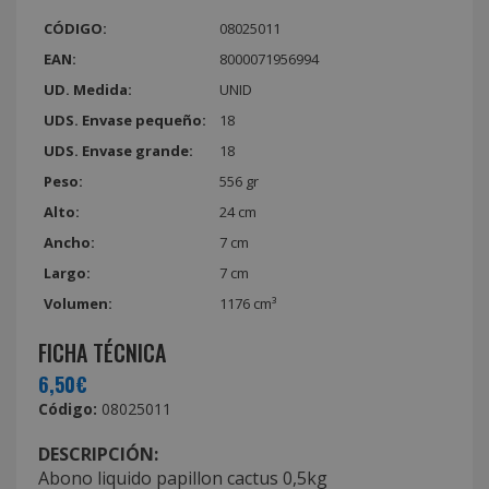
CÓDIGO:
08025011
EAN:
8000071956994
UD. Medida:
UNID
UDS. Envase pequeño:
18
UDS. Envase grande:
18
Peso:
556 gr
Alto:
24 cm
Ancho:
7 cm
Largo:
7 cm
Volumen:
1176 cm³
FICHA TÉCNICA
6,50€
Código:
08025011
DESCRIPCIÓN:
Abono liquido papillon cactus 0,5kg