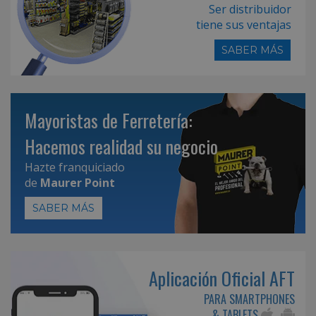
Ser distribuidor
tiene sus ventajas
SABER MÁS
Mayoristas de Ferretería:
Hacemos realidad su negocio
Hazte franquiciado
de
Maurer Point
SABER MÁS
Aplicación Oficial AFT
PARA SMARTPHONES
& TABLETS