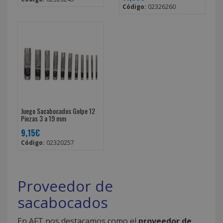
Código:
02326260
Juego Sacabocados Golpe 12
Piezas 3 a 19 mm
9,15€
Código:
02320257
Proveedor de
sacabocados
En AFT nos destacamos como el
proveedor de