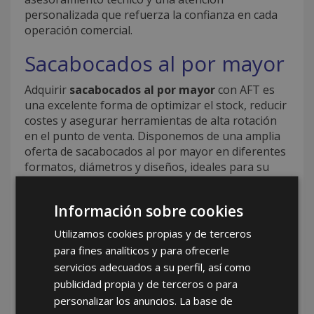
personalizada que refuerza la confianza en cada
operación comercial.
Sacabocados al por mayor
Adquirir
sacabocados al por mayor
con AFT es
una excelente forma de optimizar el stock, reducir
costes y asegurar herramientas de alta rotación
en el punto de venta. Disponemos de una amplia
oferta de sacabocados al por mayor en diferentes
formatos, diámetros y diseños, ideales para su
uso profesional en múltiples industrias. Comprar
sacabocados al por mayor permite a nuestros
Información sobre cookies
clientes acceder a condiciones comerciales
competitivas, precios ajustados por volumen y un
Utilizamos cookies propias y de terceros
suministro continuo que evita quiebres de stock.
para fines analíticos y para ofrecerle
En AFT nos aseguramos de que cada producto
servicios adecuados a su perfil, así como
cumpla con exigencias técnicas y normativas de
publicidad propia y de terceros o para
calidad, ofreciendo herramientas fiables, cómodas
personalizar los anuncios. La base de
y altamente eficientes. Nuestro equipo comercial