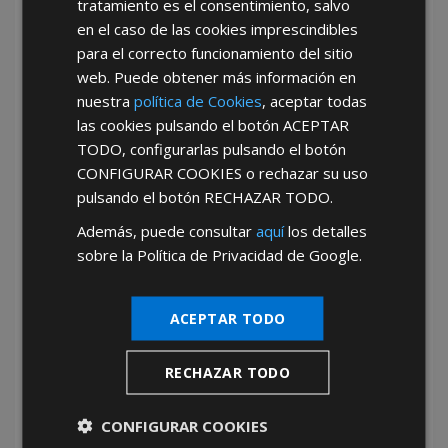
tratamiento es el consentimiento, salvo
acompaña cada operación para garantizar que el
en el caso de las cookies imprescindibles
cliente reciba exactamente lo que necesita, con la
para el correcto funcionamiento del sitio
rapidez y confianza que nos caracteriza.
web. Puede obtener más información en
Tu mejor opción de mayorista de
nuestra
política de Cookies
, aceptar todas
sacabocados con AFT
las cookies pulsando el botón
ACEPTAR
TODO
, configurarlas pulsando el botón
En AFT trabajamos para consolidarnos como **tu
CONFIGURAR COOKIES
o rechazar su uso
mejor opción de mayorista de sacabocados**,
pulsando el botón
RECHAZAR TODO
.
gracias a una oferta especializada, un servicio ágil
y productos de máxima calidad. Nos destacamos
Además, puede consultar
aquí
los detalles
como proveedor de sacabocados por nuestra
sobre la Política de Privacidad de Google.
experiencia, por la atención a los detalles técnicos
de cada herramienta y por nuestra capacidad para
adaptarnos a las necesidades del cliente
ACEPTAR TODO
profesional. Como mayorista de sacabocados,
respondemos con eficacia ante cualquier
RECHAZAR TODO
requerimiento, ofreciendo sacabocados al por
mayor con entrega puntual, condiciones flexibles
y un equipo siempre dispuesto a asesorar. En AFT
CONFIGURAR COOKIES
creemos en las relaciones comerciales duraderas,