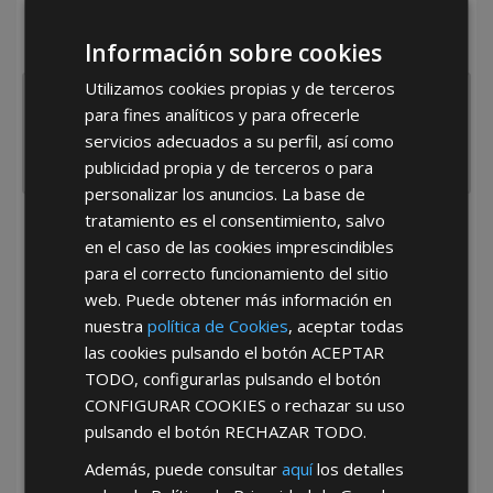
¿De dónde es la empresa?
Información sobre cookies
España
Portugal
Otros
Utilizamos cookies propias y de terceros
para fines analíticos y para ofrecerle
servicios adecuados a su perfil, así como
publicidad propia y de terceros o para
personalizar los anuncios. La base de
tratamiento es el consentimiento, salvo
He leído y acepto la
Política de Privacidad
en el caso de las cookies imprescindibles
para el correcto funcionamiento del sitio
web. Puede obtener más información en
nuestra
política de Cookies
, aceptar todas
las cookies pulsando el botón
ACEPTAR
TODO
, configurarlas pulsando el botón
CONFIGURAR COOKIES
o rechazar su uso
*Abstenerse particulares, sólo venta a tiendas y empresas minoristas y
pulsando el botón
RECHAZAR TODO
.
mayoristas.
Además, puede consultar
aquí
los detalles