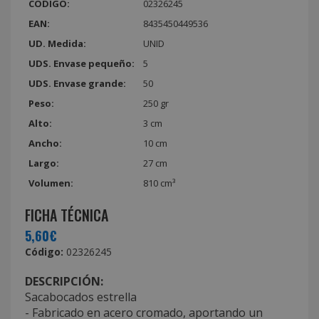
CÓDIGO:
02326245
EAN:
8435450449536
UD. Medida:
UNID
UDS. Envase pequeño:
5
UDS. Envase grande:
50
Peso:
250 gr
Alto:
3 cm
Ancho:
10 cm
Largo:
27 cm
Volumen:
810 cm³
FICHA TÉCNICA
5,60€
Código:
02326245
DESCRIPCIÓN:
Sacabocados estrella
- Fabricado en acero cromado, aportando un