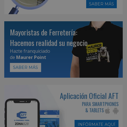
SABER MÁS
Mayoristas de Ferretería:
Hacemos realidad su negocio
Hazte franquiciado
de
Maurer Point
SABER MÁS
Aplicación Oficial AFT
PARA SMARTPHONES
& TABLETS
INFÓRMATE AQUÍ