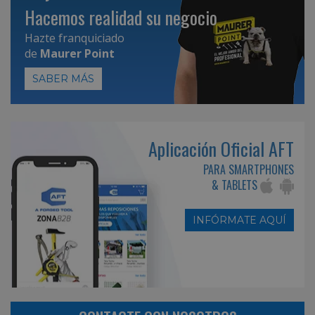
Hacemos realidad su negocio
Hazte franquiciado
de
Maurer Point
SABER MÁS
Aplicación Oficial AFT
PARA SMARTPHONES
& TABLETS
INFÓRMATE AQUÍ