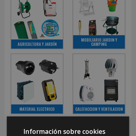
MOBILIARIO JARDIN Y
AGRICULTURA Y JARDÍN
CAMPING
MATERIAL ELECTRICO
CALEFACCION Y VENTILACION
Información sobre cookies