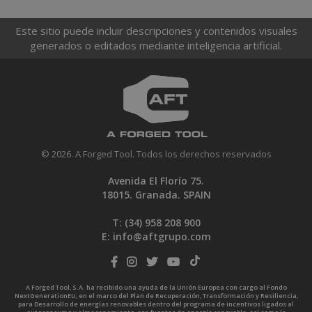
Este sitio puede incluir descripciones y contenidos visuales
generados o editados mediante inteligencia artificial.
© 2026. A Forged Tool. Todos los derechos reservados
Avenida El Florío 75.
18015. Granada. SPAIN
T: (34)
958 208 900
E:
info@aftgrupo.com
A Forged Tool, S.A. ha recibido una ayuda de la Unión Europea con cargo al Fondo
NextGenerationEU, en el marco del Plan de Recuperación, Transformación y Resiliencia,
para Desarrollo de energías renovables dentro del programa de incentivos ligados al