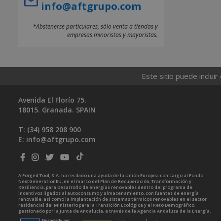
info@aftgrupo.com
*Abstenerse particulares, sólo venta a tiendas y
empresas minoristas y mayoristas.
Este sitio puede incluir
Avenida El Florío 75.
18015. Granada. SPAIN
T: (34)
958 208 900
E:
info@aftgrupo.com
A Forged Tool, S.A. ha recibido una ayuda de la Unión Europea con cargo al Fondo
NextGenerationEU, en el marco del Plan de Recuperación, Transformación y
Resiliencia, para Desarrollo de energías renovables dentro del programa de
incentivos ligados al autoconsumo y almacenamiento, con fuentes de energía
renovable, así como la implantación de sistemas térmicos renovables en el sector
residencial del Ministerio para la Transición Ecológica y el Reto Demográfico,
gestionado por la Junta de Andalucía, a través de la Agencia Andaluza de la Energía.