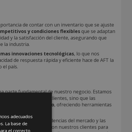
ortancia de contar con un inventario que se ajuste
mpetitivos y condiciones flexibles
que se adaptan
dad y la satisfacción del cliente, asegurando que
 la industria.
timas innovaciones tecnológicas
, lo que nos
idad de respuesta rápida y eficiente hace de AFT la
 el país.
una parte fundamental de nuestro negocio. Estamos
ctativas de nuestros clientes, sino que las
un mercado competitivo
, ofreciendo herramientas
ilidad.
rvicios adecuados
yor
varía según las tendencias del mercado y las
os. La base de
omunicación constante con nuestros clientes para
para el correcto