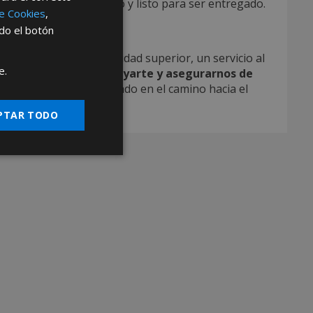
iempre esté actualizado y listo para ser entregado.
de Cookies
,
AFT
ndo el botón
zamos productos de calidad superior, un servicio al
e.
Estamos aquí para apoyarte y asegurarnos de
ivos. Haz de AFT tu aliado en el camino hacia el
PTAR TODO