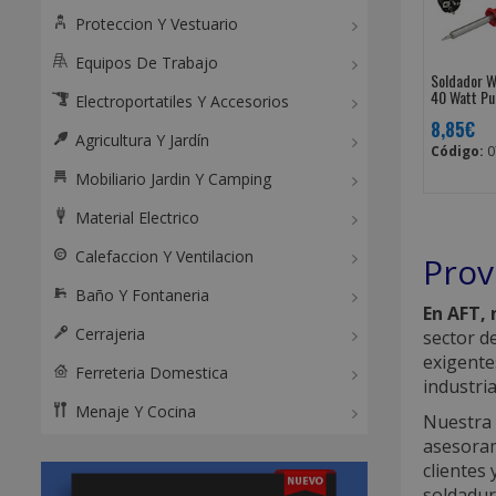
Proteccion Y Vestuario
Equipos De Trabajo
Soldador W
40 Watt Pu
Electroportatiles Y Accesorios
8,85€
Agricultura Y Jardín
Código:
0
Mobiliario Jardin Y Camping
Material Electrico
Calefaccion Y Ventilacion
Prov
Baño Y Fontaneria
En AFT,
Cerrajeria
sector d
exigente
Ferreteria Domestica
industri
Menaje Y Cocina
Nuestra 
asesoram
clientes
soldadur