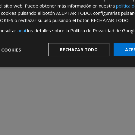
r sus necesidades y asegurarnos de que nuestro inventario s
el sitio web. Puede obtener más información en nuestra
política 
jor opción de soldadores de estaño con 
s cookies pulsando el botón
ACEPTAR TODO
, configurarlas pulsa
OKIES
o rechazar su uso pulsando el botón
RECHAZAR TODO
.
r AFT como tu proveedor de soldadores de estaño, te garanti
onsultar
aquí
los detalles sobre la Política de Privacidad de Googl
excepcional y una experiencia de compra sin complicaciones.
ibas los mejores productos del mercado
a precios competit
 tus proyectos de soldadura.
 COOKIES
RECHAZAR TODO
ACE