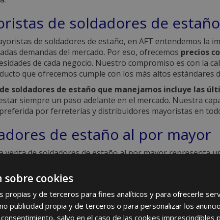
ristas de soldadores de estaño
oristas de soldadores de estaño, en AFT entendemos la imp
riadas demandas del mercado. Por eso, ofrecemos
precios co
cesidades de cada negocio. Nuestro compromiso es con la cali
ducto que ofrecemos cumple con los más altos estándares de
k de soldadores de estaño que manejamos incluye las úl
estar siempre un paso adelante en el mercado. Nuestra capac
preferida por ferreterías y distribuidores mayoristas en todo
adores de estaño al por mayor
la venta de soldadores de estaño al por mayor representa 
s a proporcionar productos que no solo cumplen con las expe
.
Nuestro objetivo es ayudarte a crecer y prosperar en 
 sobre cookies
dura de la más alta calidad a precios que maximizan tu rentab
s propias y de terceros para fines analíticos y para ofrecerle se
mos que la demanda de soldadores de estaño al por ma
como publicidad propia y de terceros o para personalizar los anunci
des específicas de cada cliente. Por ello, mantenemos una c
 consentimiento, salvo en el caso de las cookies imprescindibles 