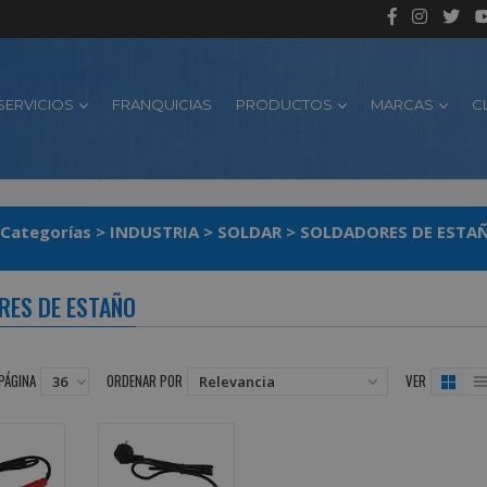
SERVICIOS
FRANQUICIAS
PRODUCTOS
MARCAS
C
Categorías
>
INDUSTRIA
>
SOLDAR
>
SOLDADORES DE ESTA
RES DE ESTAÑO
PÁGINA
ORDENAR POR
VER