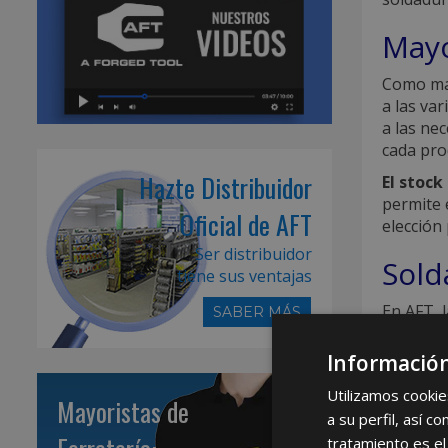
Mayo
Como may
a las va
a las ne
cada pro
Hazte Distribuidor
El stoc
permite 
Oficial de AFT
elección 
Ser distribuidor
Sold
tiene sus ventajas
En AFT, 
SABER MÁS
dedicado
superan
Información
de solda
Utilizamos cookie
Mayoristas de
Entende
a su perfil, así 
necesida
tratamiento es el