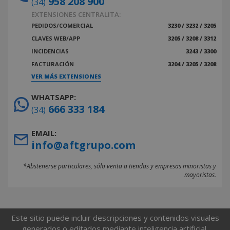
958 208 900
(34)
EXTENSIONES CENTRALITA:
PEDIDOS/COMERCIAL
3230 / 3232 / 3205
CLAVES WEB/APP
3205 / 3208 / 3312
INCIDENCIAS
3243 / 3300
FACTURACIÓN
3204 / 3205 / 3208
VER MÁS EXTENSIONES
WHATSAPP:
666 333 184
(34)
EMAIL:
info@aftgrupo.com
*Abstenerse particulares, sólo venta a tiendas y empresas minoristas y
mayoristas.
Este sitio puede incluir descripciones y contenidos visuales
generados o editados mediante inteligencia artificial.