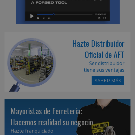
Hazte Distribuidor
Oficial de AFT
Ser distribuidor
tiene sus ventajas
SABER MÁS
Mayoristas de Ferretería:
Hacemos realidad su negocio
Hazte franquiciado