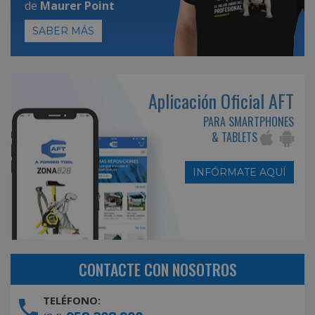
de
Maurer Point
SABER MÁS
Aplicación Oficial AFT
PARA SMARTPHONES
& TABLETS
INFÓRMATE AQUÍ
CONTACTE CON NOSOTROS
TELÉFONO: