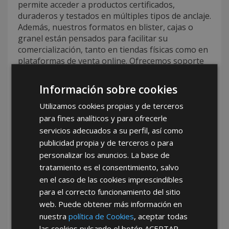
permite acceder a productos certificados,
duraderos y testados en múltiples tipos de anclaje.
Además, nuestros formatos en blister, cajas o
granel están pensados para facilitar su
comercialización, tanto en tiendas físicas como en
plataformas de venta online. Ofrecemos soporte
técnico y comercial a todos nuestros clientes,
ayudándoles a identificar las mejores opciones
Información sobre cookies
según el tipo de superficie, carga y tornillería
asociada. Con AFT, la compra de tacos fischer SX al
Utilizamos cookies propias y de terceros
por mayor se convierte en una inversión rentable
para fines analíticos y para ofrecerle
y segura.
servicios adecuados a su perfil, así como
publicidad propia y de terceros o para
Tu mejor opción de mayorista de
personalizar los anuncios. La base de
ferretería con AFT
tratamiento es el consentimiento, salvo
en el caso de las cookies imprescindibles
En AFT somos
tu mejor opción de mayorista de
para el correcto funcionamiento del sitio
ferretería
porque combinamos experiencia,
calidad y compromiso con el éxito de nuestros
web. Puede obtener más información en
clientes. Como proveedor de tacos fischer SX y
nuestra
política de Cookies
, aceptar todas
como mayorista de tacos fischer SX, nos
las cookies pulsando el botón
ACEPTAR