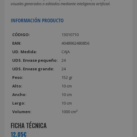
visuales generados o editados mediante inteligencia artificial.
INFORMACIÓN PRODUCTO
CÓDIGO:
13010710
EAN:
4048962480856
UD. Medida:
CAJA
UDS. Envase pequeño:
24
UDS. Envase grande:
24
Peso:
152 gr
Alto:
10 cm
Ancho:
10 cm
Largo:
10 cm
Volumen:
1000 cm³
FICHA TÉCNICA
12,05€