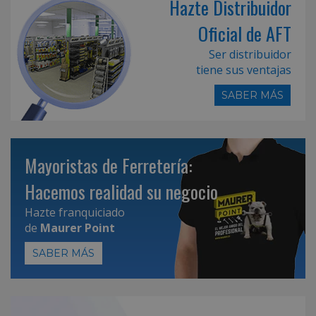
Hazte Distribuidor
Oficial de AFT
Ser distribuidor
tiene sus ventajas
SABER MÁS
Mayoristas de Ferretería:
Hacemos realidad su negocio
Hazte franquiciado
de
Maurer Point
SABER MÁS