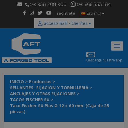
958 208 900
666 333 184
(34)
(34)
regístrate
Español
acceso B2B - Clientes
Desp
naveg
Descarga nuestra app
INICIO
>
Productos
>
SELLANTES -FIJACION Y TORNILLERIA
>
ANCLAJES Y OTRAS FIJACIONES
>
TACOS FISCHER SX
>
Taco Fischer SX Plus Ø 12 x 60 mm. (Caja de 25
piezas)