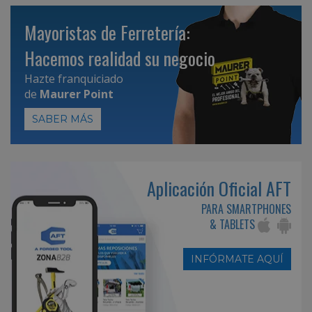
Mayoristas de Ferretería:
Hacemos realidad su negocio
Hazte franquiciado
de
Maurer Point
SABER MÁS
Aplicación Oficial AFT
PARA SMARTPHONES
& TABLETS
INFÓRMATE AQUÍ