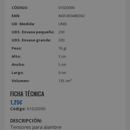
CÓDIGO:
01020090
EAN:
8435450480362
UD. Medida:
UNID
UDS. Envase pequeño:
200
UDS. Envase grande:
200
Peso:
76 gr
Alto:
3 cm
Ancho:
5 cm
Largo:
9 cm
Volumen:
135 cm³
FICHA TÉCNICA
1,25€
Código:
01020090
DESCRIPCIÓN:
Tensores para alambre